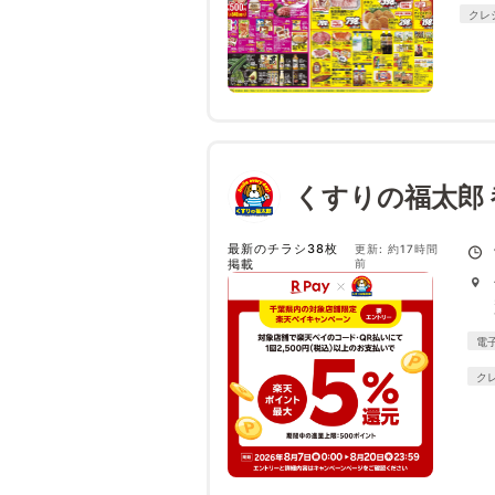
クレ
くすりの福太郎
最新のチラシ38枚
更新: 約17時間
掲載
前
電
ク