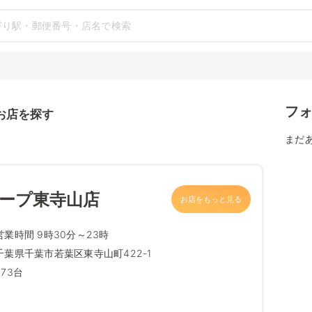
フ
お店を探す
まだ
コープ東寺山店
お店をもっと見る
営業時間 9時30分～23時
千葉県千葉市若葉区東寺山町422-1
273台