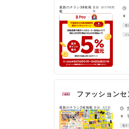
最新のチラシ38枚掲
更新: 約17時間
載
前
電
ク
ファッションセ
最新のチラシ2枚掲載
更新: 3日前
電子