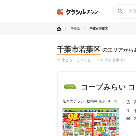
千葉県
千葉市若葉区
千葉市若葉区
のエリアから
27件ヒットしました（1〜10件を表示中）
コープみらい 
最新のチラシ6枚掲載
更新: 4日前