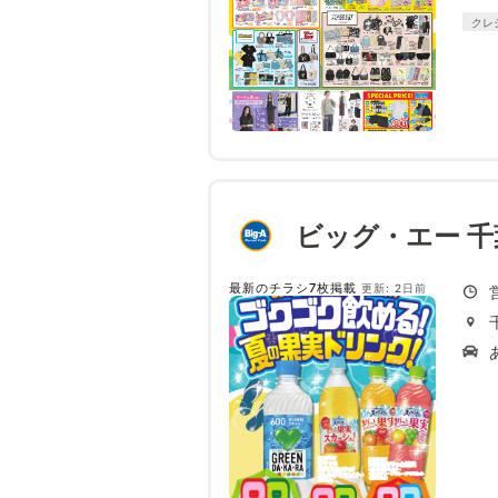
クレ
ビッグ・エー 千
最新のチラシ7枚掲載
更新: 2日前