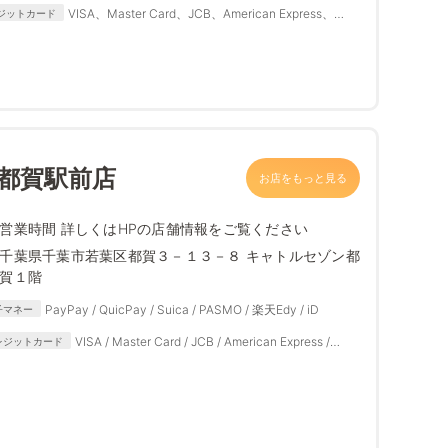
VISA、Master Card、JCB、American Express、
ジットカード
Diners Club
 都賀駅前店
お店をもっと見る
営業時間 詳しくはHPの店舗情報をご覧ください
千葉県千葉市若葉区都賀３－１３－８ キャトルセゾン都
賀１階
PayPay / QuicPay / Suica / PASMO / 楽天Edy / iD
子マネー
VISA / Master Card / JCB / American Express /
レジットカード
Diners Club