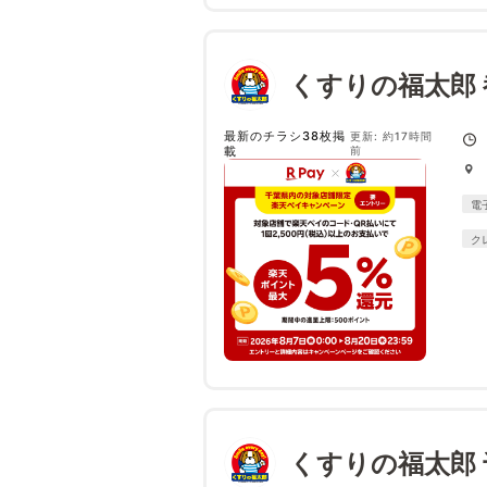
くすりの福太郎 
最新のチラシ38枚掲
更新: 約17時間
載
前
電
ク
くすりの福太郎