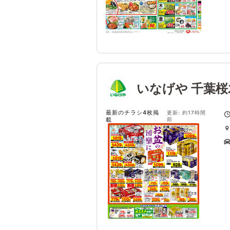
いなげや 千葉桜
最新のチラシ4枚掲
更新: 約17時間
載
前