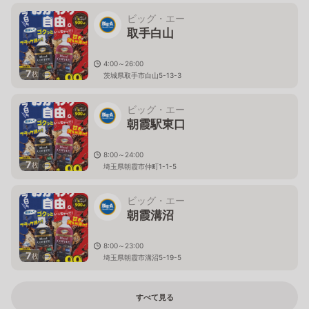
ビッグ・エー
取手白山
4:00～26:00
7
枚
茨城県取手市白山5-13-3
ビッグ・エー
朝霞駅東口
8:00～24:00
7
枚
埼玉県朝霞市仲町1-1-5
ビッグ・エー
朝霞溝沼
8:00～23:00
7
枚
埼玉県朝霞市溝沼5-19-5
すべて見る