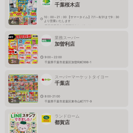
千葉桜木店
10：00～21：00 【サマータイム】7/1～8/31まで9：30
より営業いたします
4
枚
千葉県千葉市若葉区桜木8－15－11
業務スーパー
加曽利店
9:00～22:00
3
枚
千葉県千葉市若葉区加曽利町998-1
スーパーマーケットタイヨー
千葉店
8:00-21:00
2
枚
千葉県千葉市若葉区東寺山町777-9
ランドローム
都賀店