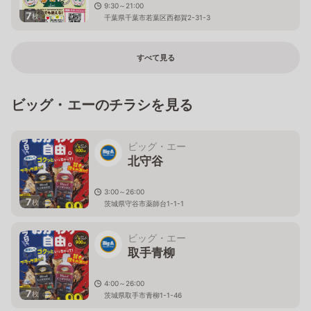
9:30～21:00
7
枚
千葉県千葉市若葉区西都賀2-31-3
すべて見る
ビッグ・エーのチラシを見る
ビッグ・エー
北守谷
3:00～26:00
7
枚
茨城県守谷市薬師台1-1-1
ビッグ・エー
取手青柳
4:00～26:00
7
枚
茨城県取手市青柳1-1-46