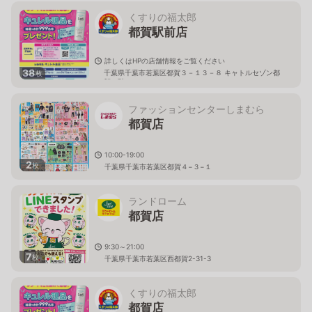
くすりの福太郎
都賀駅前店
詳しくはHPの店舗情報をご覧ください
38
千葉県千葉市若葉区都賀３－１３－８ キャトルセゾン都
枚
賀１階
ファッションセンターしまむら
都賀店
10:00-19:00
2
枚
千葉県千葉市若葉区都賀４−３−１
ランドローム
都賀店
9:30～21:00
7
枚
千葉県千葉市若葉区西都賀2-31-3
くすりの福太郎
都賀店