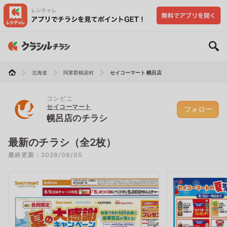
北海道
阿寒郡鶴居村
セイコーマート 幌呂店
コンビニ
セイコーマート
フォロー
幌呂店のチラシ
最新のチラシ（全2枚）
最終更新：2026/08/05