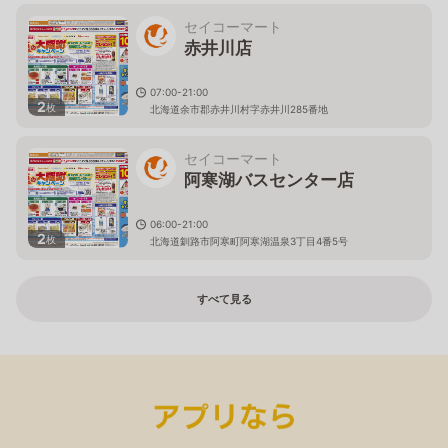
セイコーマート
赤井川店
07:00-21:00
2
枚
北海道余市郡赤井川村字赤井川285番地
セイコーマート
阿寒湖バスセンター店
06:00-21:00
2
枚
北海道釧路市阿寒町阿寒湖温泉3丁目4番5号
すべて見る