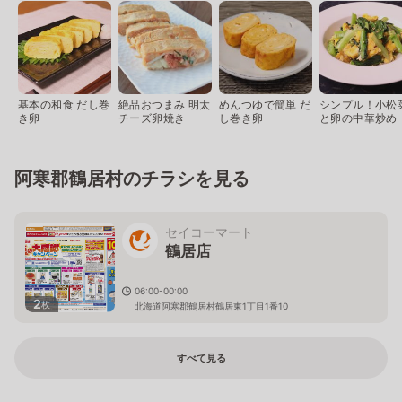
基本の和食 だし巻
絶品おつまみ 明太
めんつゆで簡単 だ
シンプル！小松
き卵
チーズ卵焼き
し巻き卵
と卵の中華炒め
阿寒郡鶴居村のチラシを見る
セイコーマート
鶴居店
06:00-00:00
2
枚
北海道阿寒郡鶴居村鶴居東1丁目1番10
すべて見る