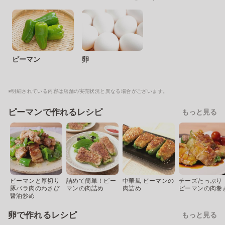
ピーマン
卵
※明細されている内容は店舗の実売状況と異なる場合がございます。
ピーマンで作れるレシピ
もっと見る
ピーマンと厚切り
詰めて簡単！ピー
中華風 ピーマンの
チーズたっぷり
豚バラ肉のわさび
マンの肉詰め
肉詰め
ピーマンの肉巻
醤油炒め
卵で作れるレシピ
もっと見る