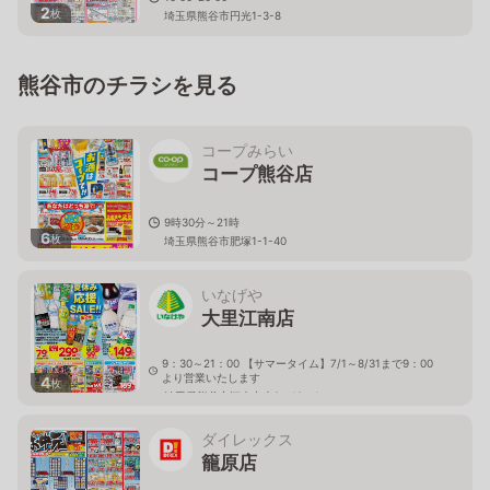
2
枚
埼玉県熊谷市円光1-3-8
熊谷市のチラシを見る
コープみらい
コープ熊谷店
9時30分～21時
6
枚
埼玉県熊谷市肥塚1-1-40
いなげや
大里江南店
9：30～21：00 【サマータイム】7/1～8/31まで9：00
より営業いたします
4
枚
埼玉県熊谷市江南中央2－19－1
ダイレックス
籠原店