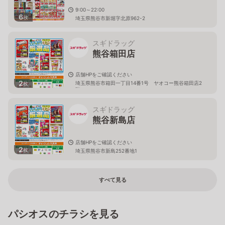
9:00～22:00
6
枚
埼玉県熊谷市新堀字北原962-2
スギドラッグ
熊谷箱田店
店舗HPをご確認ください
2
埼玉県熊谷市箱田一丁目14番1号 ヤオコー熊谷箱田店2
枚
階
スギドラッグ
熊谷新島店
店舗HPをご確認ください
2
枚
埼玉県熊谷市新島252番地1
すべて見る
パシオスのチラシを見る