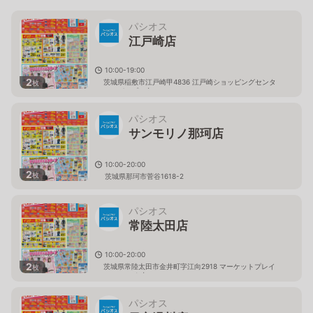
パシオス
江戸崎店
10:00-19:00
2
茨城県稲敷市江戸崎甲4836 江戸崎ショッピングセンタ
枚
ー（パンプ）内
パシオス
サンモリノ那珂店
10:00-20:00
2
枚
茨城県那珂市菅谷1618-2
パシオス
常陸太田店
10:00-20:00
2
茨城県常陸太田市金井町字江向2918 マーケットプレイ
枚
ス フェスタ内
パシオス