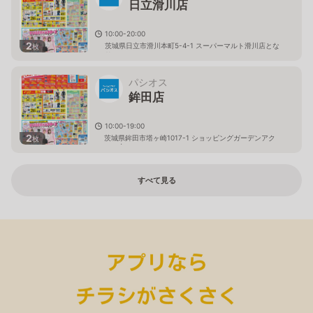
日立滑川店
10:00-20:00
2
茨城県日立市滑川本町5-4-1 スーパーマルト滑川店とな
枚
り
パシオス
鉾田店
10:00-19:00
2
茨城県鉾田市塔ヶ崎1017-1 ショッピングガーデンアク
枚
ロス内
すべて見る