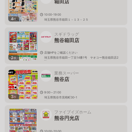
箱田店
10:00-19:00
4
枚
埼玉県熊谷市箱田１－１３－２５
スギドラッグ
熊谷箱田店
店舗HPをご確認ください
2
埼玉県熊谷市箱田一丁目14番1号 ヤオコー熊谷箱田店2
枚
階
業務スーパー
熊谷店
9:00～21:00
3
枚
埼玉県熊谷市見晴町30-1
ファイブイズホーム
熊谷円光店
10:00-20:00