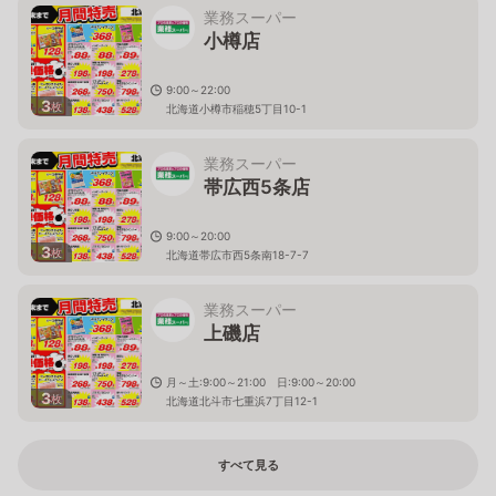
業務スーパー
小樽店
9:00～22:00
3
枚
北海道小樽市稲穂5丁目10-1
業務スーパー
帯広西5条店
9:00～20:00
3
枚
北海道帯広市西5条南18-7-7
業務スーパー
上磯店
月～土:9:00～21:00 日:9:00～20:00
3
枚
北海道北斗市七重浜7丁目12-1
すべて見る