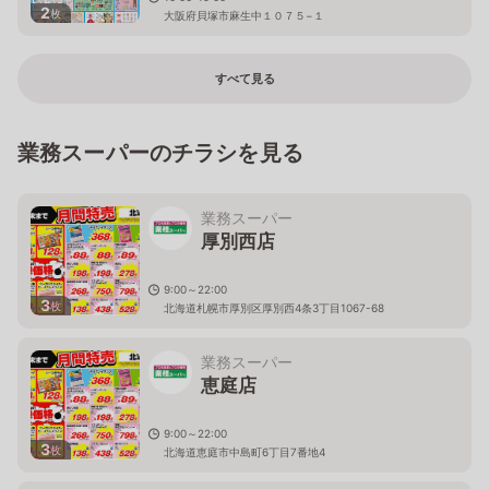
2
枚
大阪府貝塚市麻生中１０７５−１
すべて見る
業務スーパーのチラシを見る
業務スーパー
厚別西店
9:00～22:00
3
枚
北海道札幌市厚別区厚別西4条3丁目1067-68
業務スーパー
恵庭店
9:00～22:00
3
枚
北海道恵庭市中島町6丁目7番地4