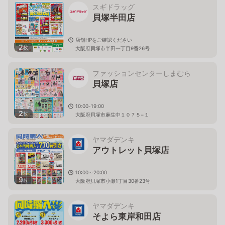
スギドラッグ
貝塚半田店
店舗HPをご確認ください
2
枚
大阪府貝塚市半田一丁目9番26号
ファッションセンターしまむら
貝塚店
10:00-19:00
2
枚
大阪府貝塚市麻生中１０７５−１
ヤマダデンキ
アウトレット貝塚店
10:00～20:00
9
枚
大阪府貝塚市小瀬1丁目30番23号
ヤマダデンキ
そよら東岸和田店