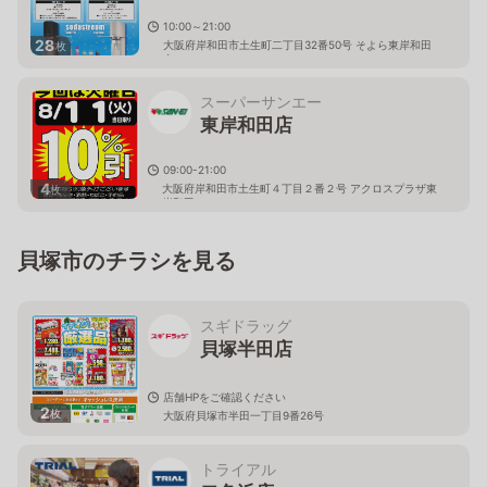
10:00～21:00
28
大阪府岸和田市土生町二丁目32番50号 そよら東岸和田
枚
内
スーパーサンエー
東岸和田店
09:00-21:00
4
大阪府岸和田市土生町４丁目２番２号 アクロスプラザ東
枚
岸和田
貝塚市のチラシを見る
スギドラッグ
貝塚半田店
店舗HPをご確認ください
2
枚
大阪府貝塚市半田一丁目9番26号
トライアル