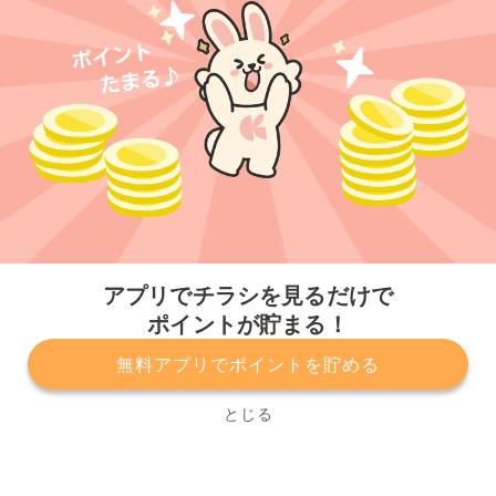
今すぐアプリをダウンロードする
アプリでチラシを見るだけで
ポイントが貯まる！
無料アプリでポイントを貯める
プライバシーポリシー
利用規約
運営会社
サービスに関してのお問い合わせ
チラシ掲載をお考えの方
とじる
Copyright© Kurashiru, Inc. All Rights Reserved.