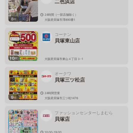
二色浜店
24時間（一部店舗除く）
8
枚
大阪府貝塚市澤890番1
コーナン
貝塚東山店
10
枚
大阪府貝塚市東山４丁目３-1
オークワ
貝塚三ツ松店
24時間営業
9
枚
大阪府貝塚市三ツ松1476
ファッションセンターしまむら
貝塚店
10:00-19:00