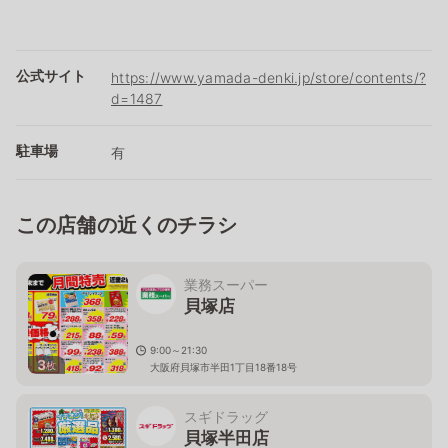
公式サイト
https://www.yamada-denki.jp/store/contents/?
d=1487
駐車場
有
この店舗の近くのチラシ
業務スーパー
貝塚店
9:00～21:30
3
枚
大阪府貝塚市半田1丁目18番18号
スギドラッグ
貝塚半田店