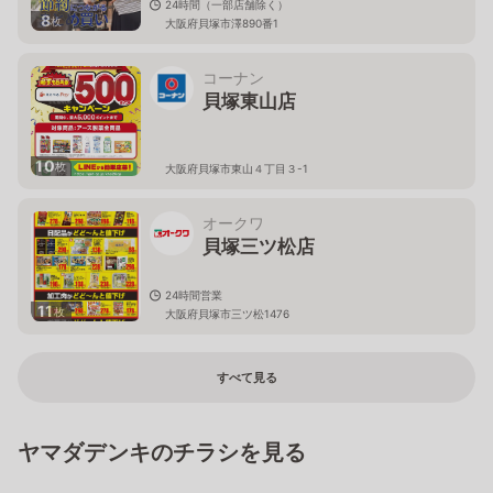
24時間（一部店舗除く）
8
枚
大阪府貝塚市澤890番1
コーナン
貝塚東山店
10
枚
大阪府貝塚市東山４丁目３-1
オークワ
貝塚三ツ松店
24時間営業
11
枚
大阪府貝塚市三ツ松1476
すべて見る
ヤマダデンキのチラシを見る