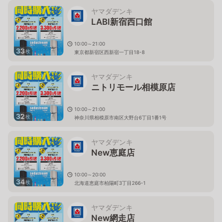
ヤマダデンキ
LABI新宿西口館
10:00～21:00
33
枚
東京都新宿区西新宿一丁目18-8
ヤマダデンキ
ニトリモール相模原店
10:00～21:00
32
枚
神奈川県相模原市南区大野台6丁目1番1号
ヤマダデンキ
New恵庭店
10:00～20:00
34
枚
北海道恵庭市柏陽町3丁目266-1
ヤマダデンキ
New網走店