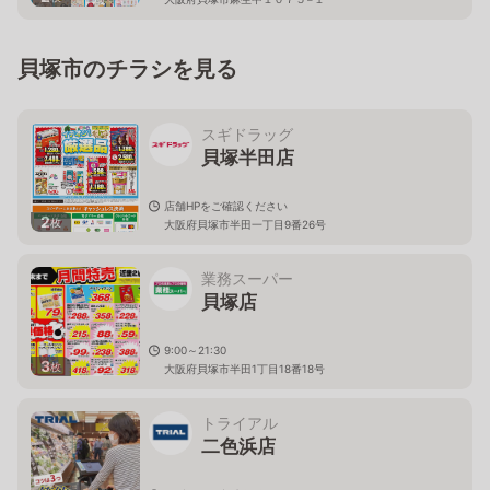
貝塚市のチラシを見る
スギドラッグ
貝塚半田店
店舗HPをご確認ください
2
枚
大阪府貝塚市半田一丁目9番26号
業務スーパー
貝塚店
9:00～21:30
3
枚
大阪府貝塚市半田1丁目18番18号
トライアル
二色浜店