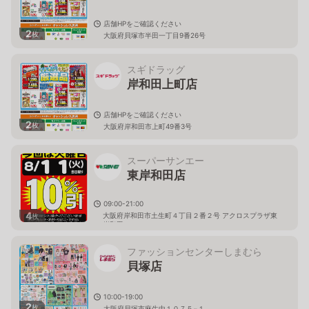
店舗HPをご確認ください
2
枚
大阪府貝塚市半田一丁目9番26号
スギドラッグ
岸和田上町店
店舗HPをご確認ください
2
枚
大阪府岸和田市上町49番3号
スーパーサンエー
東岸和田店
09:00-21:00
4
大阪府岸和田市土生町４丁目２番２号 アクロスプラザ東
枚
岸和田
ファッションセンターしまむら
貝塚店
10:00-19:00
2
枚
大阪府貝塚市麻生中１０７５−１