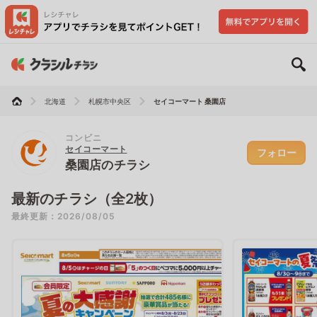
北海道
札幌市中央区
セイコーマート 桑園店
コンビニ
セイコーマート
フォロー
桑園店のチラシ
最新のチラシ（全2枚）
最終更新：2026/08/05