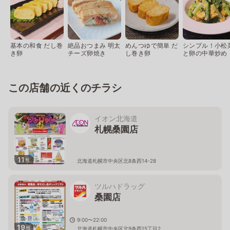
基本の和食 だし巻
絶品おつまみ 明太
めんつゆで簡単 だ
シンプル！小松
き卵
チーズ卵焼き
し巻き卵
と卵の中華炒め
この店舗の近くのチラシ
イオン北海道
札幌桑園店
11
枚
北海道札幌市中央区北8条西14-28
ツルハドラッグ
桑園店
9:00〜22:00
19
枚
北海道札幌市中央区北9条西15丁目2