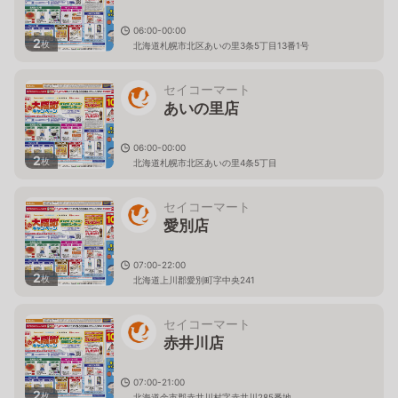
06:00-00:00
2
枚
北海道札幌市北区あいの里3条5丁目13番1号
セイコーマート
あいの里店
06:00-00:00
2
枚
北海道札幌市北区あいの里4条5丁目
セイコーマート
愛別店
07:00-22:00
2
枚
北海道上川郡愛別町字中央241
セイコーマート
赤井川店
07:00-21:00
2
枚
北海道余市郡赤井川村字赤井川285番地