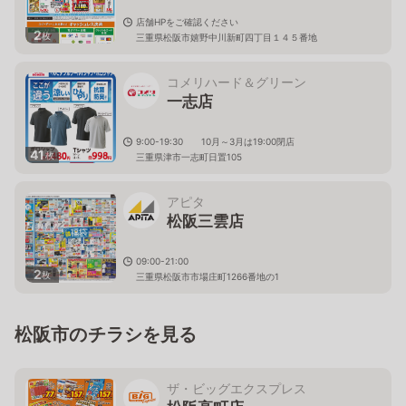
店舗HPをご確認ください
2
枚
三重県松阪市嬉野中川新町四丁目１４５番地
コメリハード＆グリーン
一志店
9:00-19:30 10月～3月は19:00閉店
41
枚
三重県津市一志町日置105
アピタ
松阪三雲店
09:00-21:00
2
枚
三重県松阪市市場庄町1266番地の1
松阪市のチラシを見る
ザ・ビッグエクスプレス