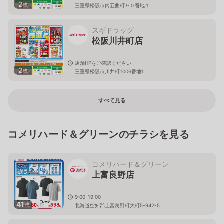
2
枚
三重県松阪市内五曲町９０番地１
スギドラッグ
松阪川井町店
店舗HPをご確認ください
2
枚
三重県松阪市川井町1006番地1
すべて見る
コメリハード＆グリーンのチラシを見る
コメリハード＆グリーン
上富良野店
9:00-19:00
41
枚
北海道空知郡上富良野町大町5-942-5