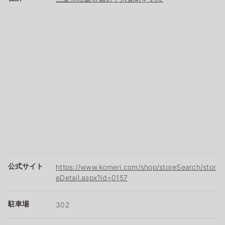
公式サイト
https://www.komeri.com/shop/storeSearch/stor
eDetail.aspx?id=0157
駐車場
302