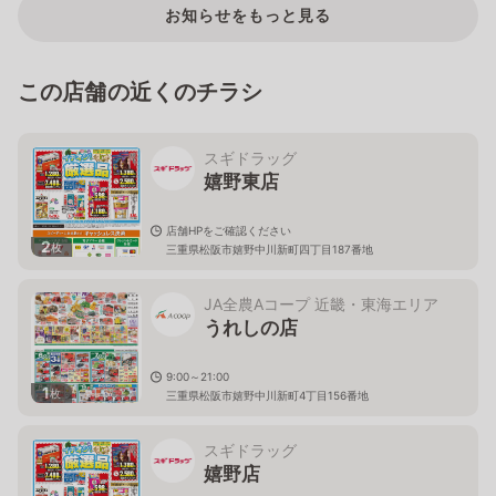
お知らせをもっと見る
この店舗の近くのチラシ
スギドラッグ
嬉野東店
店舗HPをご確認ください
2
枚
三重県松阪市嬉野中川新町四丁目187番地
JA全農Aコープ 近畿・東海エリア
うれしの店
9:00～21:00
1
枚
三重県松阪市嬉野中川新町4丁目156番地
スギドラッグ
嬉野店