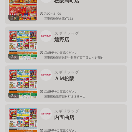
松阪高町店
7:00～21:00
2
枚
三重県松阪市高町332
スギドラッグ
嬉野店
店舗HPをご確認ください
2
枚
三重県松阪市嬉野中川新町四丁目１４５番地
スギドラッグ
ＡＭ松阪
店舗HPをご確認ください
2
枚
三重県松阪市田村町２３５ー１
スギドラッグ
内五曲店
店舗HPをご確認ください