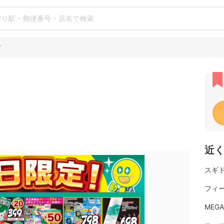
店
近
スギ
フィ
MEG