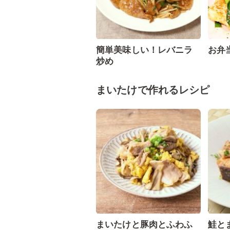
簡単美味しい！レバニラ
お弁
炒め
まいたけで作れるレシピ
まいたけと豚肉とふわふ
鮭と