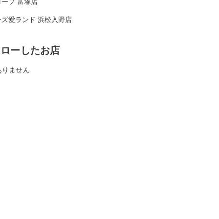
ープ 富塚店
ーズ愛ランド 浜松入野店
ォローしたお店
ありません