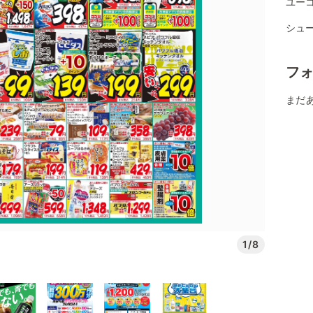
ユーコ
シュ
フ
まだ
1/8