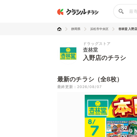
静岡県
浜松市中央区
杏林堂 入野
ドラッグストア
杏林堂
入野店のチラシ
最新のチラシ（全8枚）
最終更新：2026/08/07