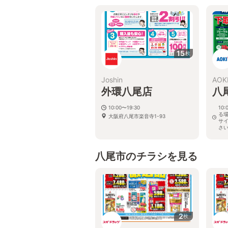
15
枚
Joshin
AOK
外環八尾店
八
10:00〜19:30
10
る
大阪府八尾市楽音寺1-93
サ
さ
大阪
八尾市のチラシを見る
2
枚