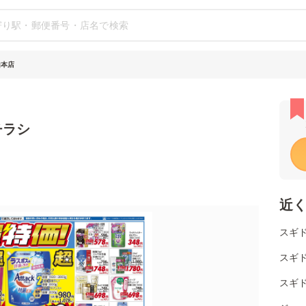
山本店
チラシ
近
スギ
スギ
スギ