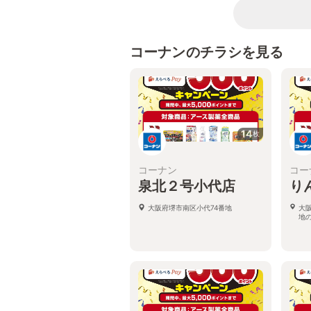
コーナンのチラシを見る
14
枚
コーナン
コー
泉北２号小代店
り
大阪府堺市南区小代74番地
大
地