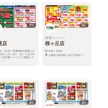
7
3
枚
枚
I
業務スーパー
尾店
桜ヶ丘店
:00～20:00（営業時間が変更とな
9:00～19:30
場合がございます。詳しくは公式
大阪府八尾市桜ヶ丘2丁目207-1
イト各店舗ページにてご確認くだ
い。）
府八尾市中田1-1-1
2
2
枚
枚