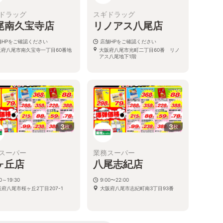
ドラッグ
スギドラッグ
尾南久宝寺店
リノアス八尾店
舗HPをご確認ください
店舗HPをご確認ください
阪府八尾市南久宝寺一丁目60番地
大阪府八尾市光町二丁目60番 リノ
アス八尾地下1階
3
3
枚
枚
スーパー
業務スーパー
ヶ丘店
八尾志紀店
00～19:30
9:00〜22:00
府八尾市桜ヶ丘2丁目207-1
大阪府八尾市志紀町南3丁目93番