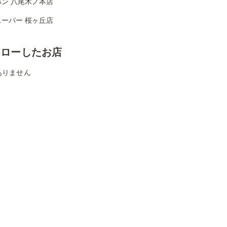
パン 八尾木ノ本店
スーパー 桜ヶ丘店
ォローしたお店
ありません