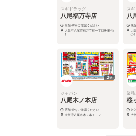
スギドラッグ
スギ
八尾福万寺店
八
店舗HPをご確認ください
店
大阪府八尾市福万寺町一丁目94番地
大
1
の1
2
枚
ジャパン
業務
八尾木ノ本店
桜
店舗HPをご確認ください
9:
大阪府八尾市木ノ本１－２
大阪