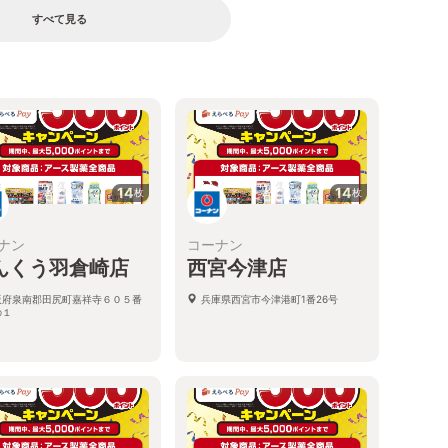
すべて見る
14
14
枚
枚
ナン
コーナン
んくう羽倉崎店
西宮今津店
阪府泉南郡田尻町嘉祥寺６０５番
兵庫県西宮市今津港町1番26号
の１