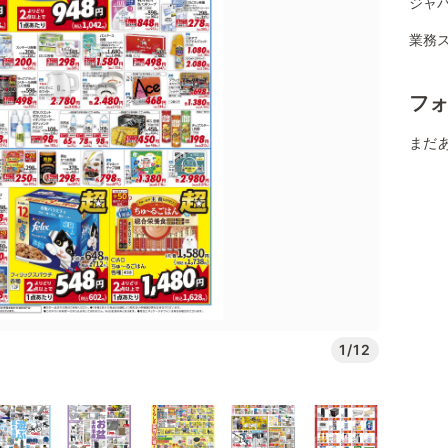
ジャ
業務
フ
まだ
1/12