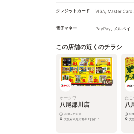
クレジットカード
VISA, Master Card,
電子マネー
PayPay, メルペイ
この店舗の近くのチラシ
10
枚
オークワ
たこ
八尾郡川店
八
9:00～23:00
10:
大阪府八尾市郡川1丁目1-1
大