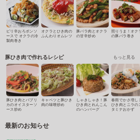
ピリ辛おろポンソ
オクラとひき肉の
豚バラ肉とオクラ
照りうま！オク
ースで オクラの冷
ふんわりオムレツ
の甘辛炒め
の豚バラ巻き
製肉巻き
豚ひき肉で作れるレシピ
もっと見る
豚ひき肉とパプリ
キャベツと豚ひき
しゃきしゃき！豚
春雨でかさ増し 
カのオイスターソ
肉の味噌炒め
ひき肉とれんこん
ひき肉とニラの
ース炒め
のハンバーグ
タミナおかず
最新のお知らせ