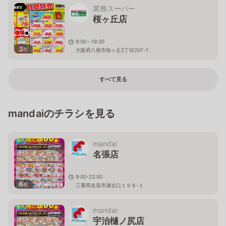
業務スーパー
桜ヶ丘店
9:00～19:30
3
枚
大阪府八尾市桜ヶ丘2丁目207-1
すべて見る
mandaiのチラシを見る
mandai
名張店
9:00-22:00
6
枚
三重県名張市瀬古口１９８-１
mandai
宇治樋ノ尻店