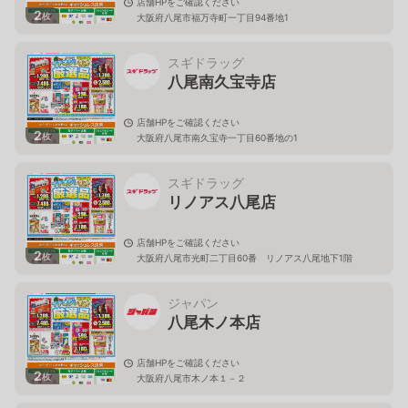
店舗HPをご確認ください
2
枚
大阪府八尾市福万寺町一丁目94番地1
スギドラッグ
八尾南久宝寺店
店舗HPをご確認ください
2
枚
大阪府八尾市南久宝寺一丁目60番地の1
スギドラッグ
リノアス八尾店
店舗HPをご確認ください
2
枚
大阪府八尾市光町二丁目60番 リノアス八尾地下1階
ジャパン
八尾木ノ本店
店舗HPをご確認ください
2
枚
大阪府八尾市木ノ本１－２