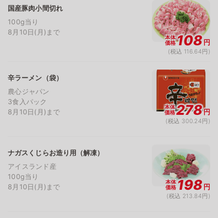
国産豚肉小間切れ
100g当り
8月10日(月)まで
108
本体
円
価格
(税込 116.64円)
辛ラーメン（袋）
農心ジャパン
3食入パック
278
本体
8月10日(月)まで
円
価格
(税込 300.24円)
ナガスくじらお造り用（解凍）
アイスランド産
100g当り
198
本体
8月10日(月)まで
円
価格
(税込 213.84円)