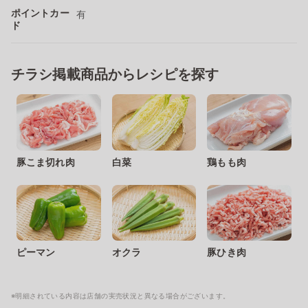
ポイントカー
有
ド
チラシ掲載商品からレシピを探す
豚こま切れ肉
白菜
鶏もも肉
ピーマン
オクラ
豚ひき肉
※明細されている内容は店舗の実売状況と異なる場合がございます。