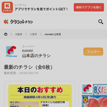
大阪府
八尾市
mandai 山本店
スーパー
mandai
フォロー
山本店のチラシ
最新のチラシ（全6枚）
最終更新：2026/08/10