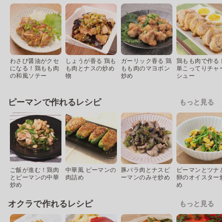
わさび醤油がクセ
しょうが香る 鶏も
ガーリック香る 鶏
鶏もも肉で作る 
になる！鶏もも肉
も肉とナスの炒め
もも肉のマヨポン
単こってりチャ
の和風ソテー
物
炒め
シュー
ピーマンで作れるレシピ
もっと見る
ご飯が進む！鶏肉
中華風 ピーマンの
豚バラ肉とナスピ
ピーマンとツナ
とピーマンの中華
肉詰め
ーマンのみそ炒め
卵のオイスター
炒め
め
オクラで作れるレシピ
もっと見る