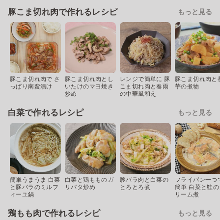
豚こま切れ肉で作れるレシピ
もっと見る
豚こま切れ肉で さ
豚こま切れ肉とし
レンジで簡単に 豚
豚こま切れ肉と
っぱり南蛮漬け
いたけのマヨ焼き
こま切れ肉と春雨
芋の煮物
炒め
の中華風和え
白菜で作れるレシピ
もっと見る
簡単うまうま 白菜
白菜と鶏もものガ
豚バラ肉と白菜の
フライパン一つ
と豚バラのミルフ
リバタ炒め
とろとろ煮
簡単 白菜と鮭の
ィーユ鍋
リーム煮
鶏もも肉で作れるレシピ
もっと見る