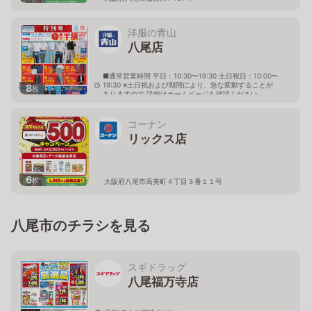
洋服の青山
八尾店
■通常営業時間 平日：10:30〜19:30 土日祝日：10:00〜
19:30 ※土日祝および期間により、急な変動することが
8
枚
ありますので 詳細はホームページを確認ください
大阪府八尾市高美町一丁目1番10号
コーナン
リックス店
6
枚
大阪府八尾市高美町４丁目３番１１号
八尾市のチラシを見る
スギドラッグ
八尾福万寺店