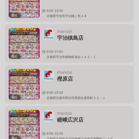
9:00-22:00
6
枚
京都府宇治市宇治樋ノ尻４８
mandai
宇治槙島店
9:00-21:50
6
枚
京都府宇治市槇島町落合１４２－１
mandai
樫原店
9:00-22:00
6
枚
京都府京都市西京区樫原比恵田町２２－１
mandai
嵯峨広沢店
9:00-22:00
6
枚
京都府京都市右京区嵯峨広沢南下馬野町１-１６