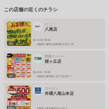
この店舗の近くのチラシ
たこ一
八尾店
10:00-18:30
6
枚
大阪府八尾市山本町南4丁目12-25
業務スーパー
桜ヶ丘店
9:00～19:30
3
枚
大阪府八尾市桜ヶ丘2丁目207-1
コーナン
外環八尾山本店
12
枚
大阪府八尾市服部川1-101-1