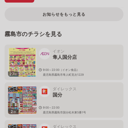
お知らせをもっと見る
霧島市のチラシを見る
イオン
隼人国分店
9:00～22:00（イオン食品）
27
枚
鹿児島県霧島市隼人町見次1229
ダイレックス
国分
9:00～22:00
2
枚
鹿児島県霧島市国分松木東5番1号
ダイレックス