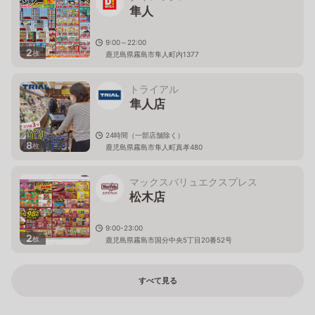
隼人
9:00～22:00
2
枚
鹿児島県霧島市隼人町内1377
トライアル
隼人店
24時間（一部店舗除く）
8
枚
鹿児島県霧島市隼人町真孝480
マックスバリュエクスプレス
松木店
9:00-23:00
2
枚
鹿児島県霧島市国分中央5丁目20番52号
すべて見る