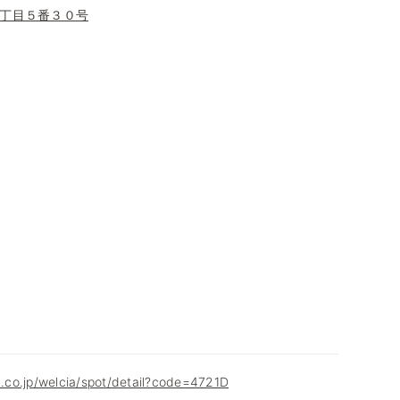
丁目５番３０号
ia.co.jp/welcia/spot/detail?code=4721D