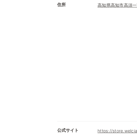
住所
高知県高知市高須一
公式サイト
https://store.welc