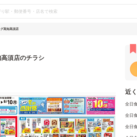
ッグ高知高須店
知高須店のチラシ
近
全日
全日
全日