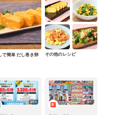
その他のレシピ
しで簡単 だし巻き卵
35
6
枚
枚