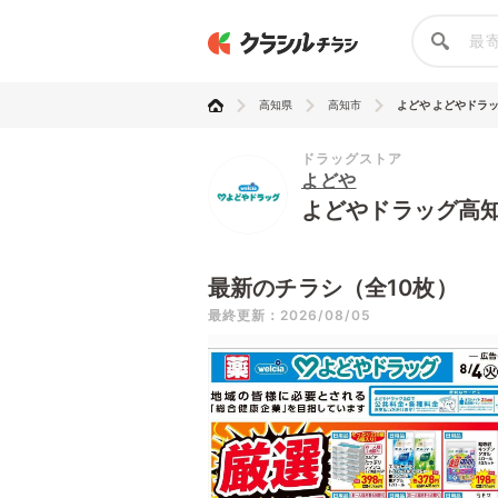
高知県
高知市
よどや よどやドラ
ドラッグストア
よどや
よどやドラッグ高
最新のチラシ（全10枚）
最終更新：2026/08/05