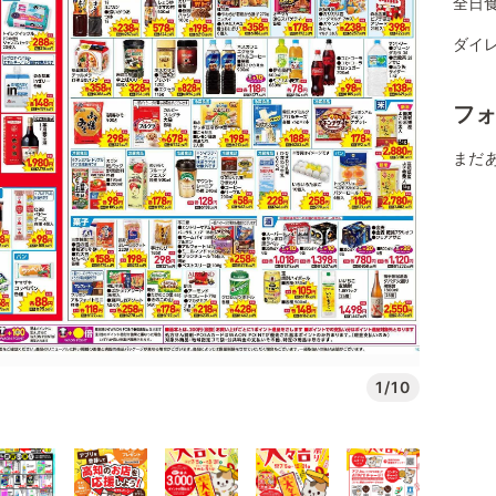
全日
ダイレ
フ
まだ
1/10