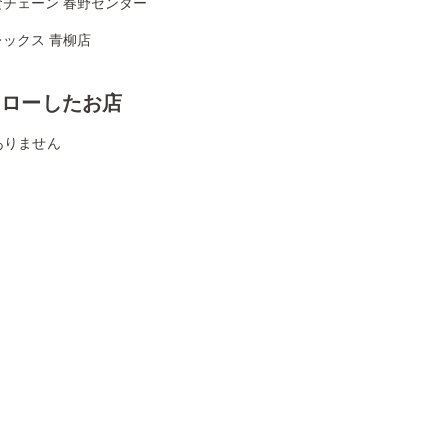
食チェーン 春野センター
ックス 青柳店
ォローしたお店
ありません