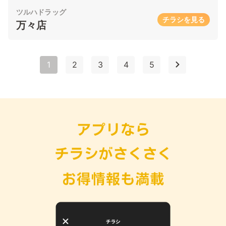
ツルハドラッグ
チラシを見る
万々店
1
2
3
4
5