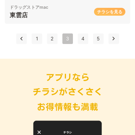
ドラッグストアmac
チラシを見る
東雲店
1
2
3
4
5