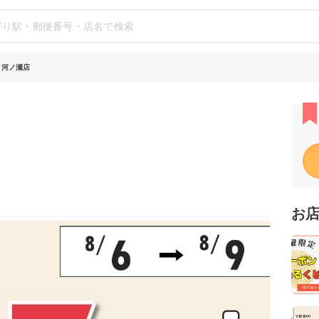
 河ノ瀬店
お