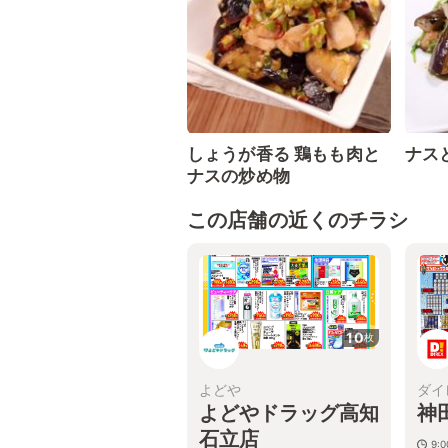
しょうが香る 鶏もも肉と
ナス
ナスの炒め物
この店舗の近くのチラシ
10
枚
よどや
ダイ
よどやドラッグ高知
神
石立店
9:0