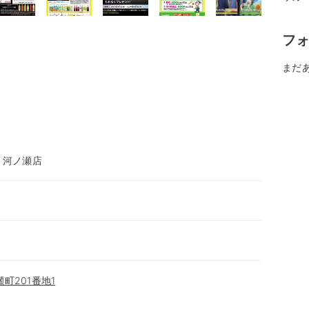
フ
まだ
 河ノ瀬店
町201番地1