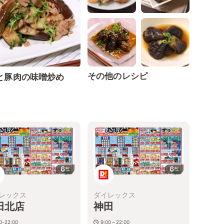
その他のレシピ
と豚肉の味噌炒め
6
6
枚
枚
レックス
ダイレックス
田北店
神田
0-22:00
9:00～22:00