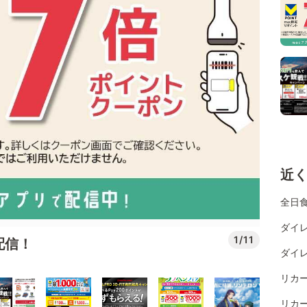
近
全日
ダイレ
1/11
配信！
ダイレ
リカ
リカ