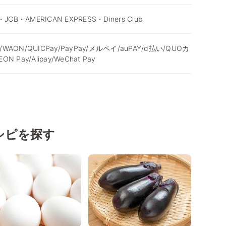
・JCB・AMERICAN EXPRESS・Diners Club
/WAON/QUICPay/PayPay/メルペイ/auPAY/d払い/QUOカ
N Pay/Alipay/WeChat Pay
シピを探す