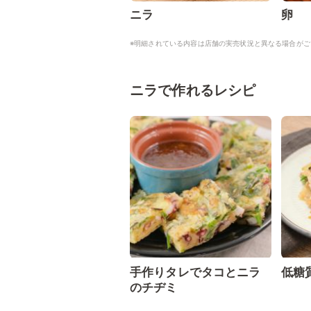
ニラ
卵
※明細されている内容は店舗の実売状況と異なる場合がご
ニラで作れるレシピ
手作りタレでタコとニラ
低糖
のチヂミ