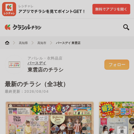
高知県
高知市
バースデイ 東雲店
アパレル・衣料品店
バースデイ
フォロー
東雲店のチラシ
最新のチラシ（全3枚）
最終更新：2026/08/04