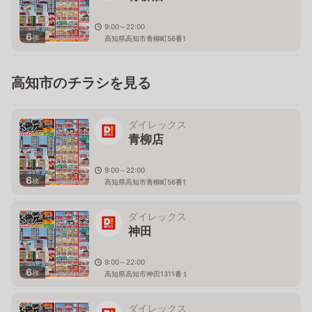
9:00～22:00
6
枚
高知県高知市青柳町56番1
高知市のチラシを見る
ダイレックス
青柳店
9:00～22:00
6
枚
高知県高知市青柳町56番1
ダイレックス
神田
9:00～22:00
6
枚
高知県高知市神田1311番１
ダイレックス