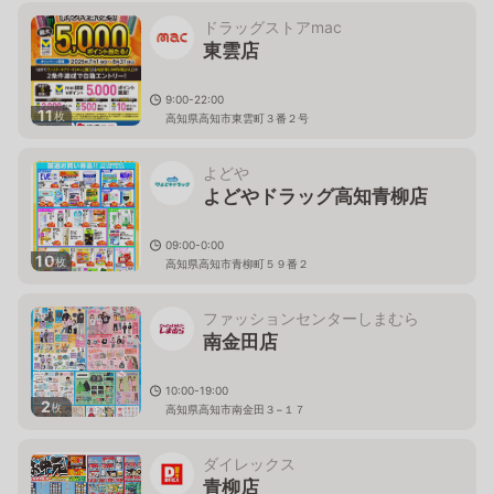
ドラッグストアmac
東雲店
9:00-22:00
11
枚
高知県高知市東雲町３番２号
よどや
よどやドラッグ高知青柳店
09:00-0:00
10
枚
高知県高知市青柳町５９番２
ファッションセンターしまむら
南金田店
10:00-19:00
2
枚
高知県高知市南金田３−１７
ダイレックス
青柳店