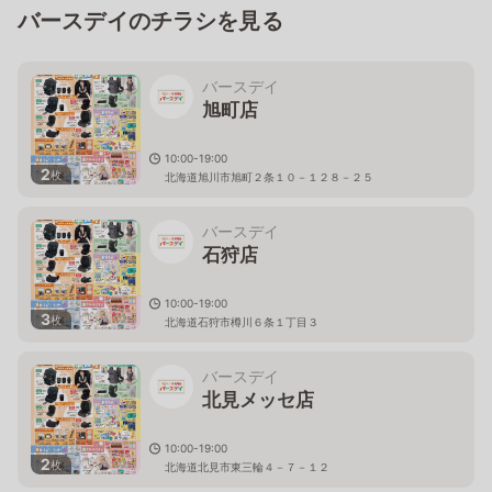
バースデイのチラシを見る
バースデイ
旭町店
10:00-19:00
2
枚
北海道旭川市旭町２条１０－１２８－２５
バースデイ
石狩店
10:00-19:00
3
枚
北海道石狩市樽川６条１丁目３
バースデイ
北見メッセ店
10:00-19:00
2
枚
北海道北見市東三輪４－７－１２