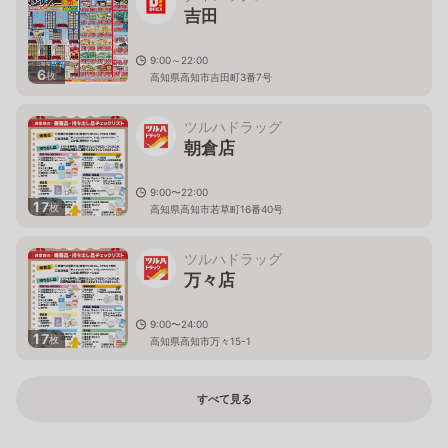
吉田
9:00～22:00
6
枚
高知県高知市吉田町3番7号
ツルハドラッグ
朝倉店
9:00〜22:00
17
枚
高知県高知市若草町16番40号
ツルハドラッグ
万々店
9:00〜24:00
17
枚
高知県高知市万々15-1
すべて見る