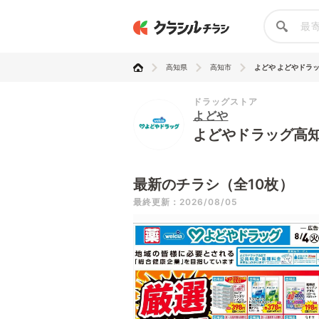
高知県
高知市
よどや よどやドラ
ドラッグストア
よどや
よどやドラッグ高
最新のチラシ（全10枚）
最終更新：2026/08/05