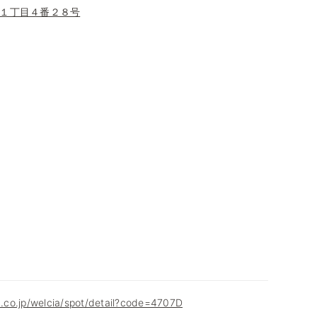
１丁目４番２８号
ia.co.jp/welcia/spot/detail?code=4707D