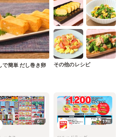
その他のレシピ
しで簡単 だし巻き卵
6
17
枚
枚