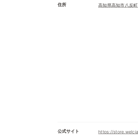
住所
高知県高知市八反町
公式サイト
https://store.welc