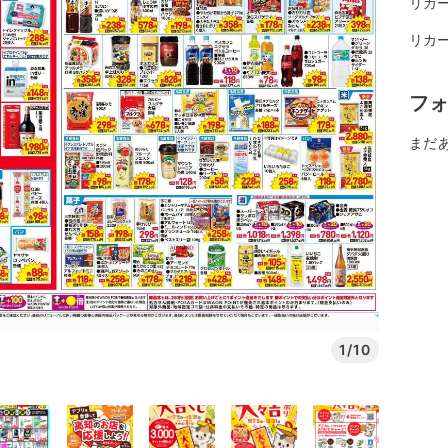
リカ
リカ
フ
まだ
1/10