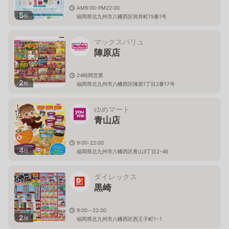
AM9:00-PM22:00
5
枚
福岡県北九州市八幡西区筒井町15番1号
マックスバリュ
陣原店
24時間営業
2
枚
福岡県北九州市八幡西区陣原1丁目2番17号
ゆめマート
青山店
9:00-22:00
4
枚
福岡県北九州市八幡西区青山3丁目2-46
ダイレックス
黒崎
9:00～22:00
2
枚
福岡県北九州市八幡西区西王子町1−1