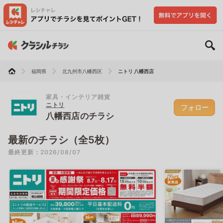
福岡県
北九州市八幡西区
ニトリ 八幡西店
家具・インテリア雑貨
ニトリ
フォロー
八幡西店のチラシ
最新のチラシ（全5枚）
最終更新：2026/08/07