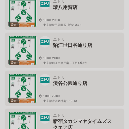
ニトリ
環八用賀店
10:00-20:00
2
枚
東京都世田谷区玉川台2-33-1
ニトリ
狛江世田谷通り店
10:00-21:00
2
枚
東京都狛江市岩戸南二丁目4番3号
ニトリ
渋谷公園通り店
11:00-22:00
2
枚
東京都渋谷区神南1-12-13
ニトリ
新宿タカシマヤタイムズス
クエア店