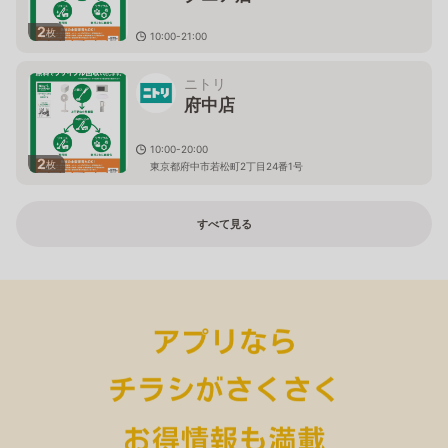
2
枚
10:00-21:00
東京都渋谷区千駄ヶ谷5丁目24番2号 ﾀｶｼﾏﾔﾀｲﾑｽﾞｽｸｴｱ南
館1階～5階
ニトリ
府中店
10:00-20:00
2
枚
東京都府中市若松町2丁目24番1号
すべて見る