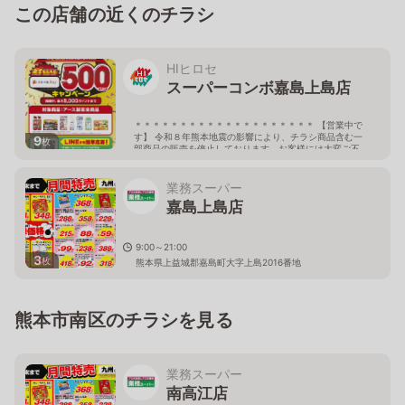
この店舗の近くのチラシ
HIヒロセ
スーパーコンボ嘉島上島店
＊＊＊＊＊＊＊＊＊＊＊＊＊＊＊＊＊＊＊＊ 【営業中で
す】 令和８年熊本地震の影響により、チラシ商品含む一
9
枚
部商品の販売を停止しております。お客様には大変ご不
便をおかけしておりますが、ご了承下さい。 しばらくの
間、当店へご来店の際には どうぞお気をつけてお越しく
ださいませ。 ＊＊＊＊＊＊＊＊＊＊＊＊＊＊＊＊＊＊＊
業務スーパー
＊ 9:00-21:00
嘉島上島店
熊本県上益城郡嘉島町大字上島2016番地
9:00～21:00
3
枚
熊本県上益城郡嘉島町大字上島2016番地
熊本市南区のチラシを見る
業務スーパー
南高江店