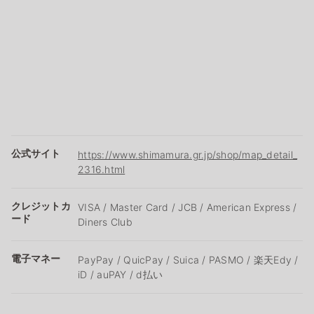
公式サイト
https://www.shimamura.gr.jp/shop/map_detail_
2316.html
クレジットカ
VISA / Master Card / JCB / American Express /
ード
Diners Club
電子マネー
PayPay / QuicPay / Suica / PASMO / 楽天Edy /
iD / auPAY / d払い