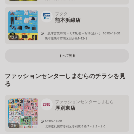
フタタ
熊本浜線店
【夏季営業時間 ＜7/13(月)～9/18(金)＞】 10:00-19:00
13
枚
熊本県熊本市南区田井島1-12-3
すべて見る
ファッションセンターしまむらのチラシを見
る
ファッションセンターしまむら
厚別東店
10:00-19:00
2
枚
北海道札幌市厚別区厚別東５条７−１２−１０