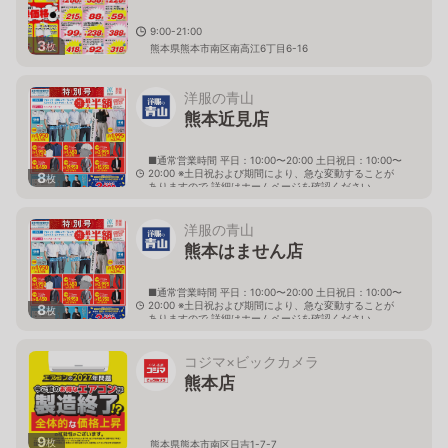
9:00-21:00
3
枚
熊本県熊本市南区南高江6丁目6-16
洋服の青山
熊本近見店
■通常営業時間 平日：10:00〜20:00 土日祝日：10:00〜
20:00 ※土日祝および期間により、急な変動することが
8
枚
ありますので 詳細はホームページを確認ください
熊本県熊本市南区近見町2471番1
洋服の青山
熊本はません店
■通常営業時間 平日：10:00〜20:00 土日祝日：10:00〜
20:00 ※土日祝および期間により、急な変動することが
8
枚
ありますので 詳細はホームページを確認ください
熊本県熊本市南区田迎町大字田井島731番1
コジマ×ビックカメラ
熊本店
9
枚
熊本県熊本市南区日吉1-7-7