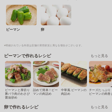
ピーマン
卵
※明細されている内容は店舗の実売状況と異なる場合がございます。
ピーマンで作れるレシピ
もっと見る
ピーマンと厚切り
詰めて簡単！ピー
中華風 ピーマンの
チーズたっぷり
豚バラ肉のわさび
マンの肉詰め
肉詰め
ピーマンの肉巻
醤油炒め
卵で作れるレシピ
もっと見る