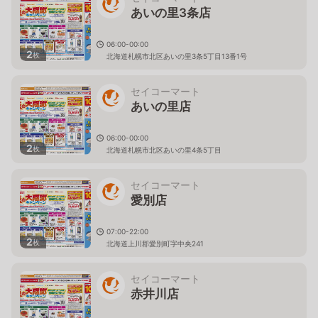
あいの里3条店
06:00-00:00
2
枚
北海道札幌市北区あいの里3条5丁目13番1号
セイコーマート
あいの里店
06:00-00:00
2
枚
北海道札幌市北区あいの里4条5丁目
セイコーマート
愛別店
07:00-22:00
2
枚
北海道上川郡愛別町字中央241
セイコーマート
赤井川店