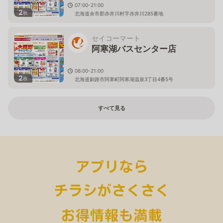
07:00-21:00
2
枚
北海道余市郡赤井川村字赤井川285番地
セイコーマート
阿寒湖バスセンター店
06:00-21:00
2
枚
北海道釧路市阿寒町阿寒湖温泉3丁目4番5号
すべて見る