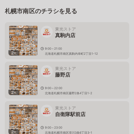
札幌市南区のチラシを見る
東光ストア
真駒内店
9:00～21:00
2
枚
北海道札幌市南区真駒内幸町2丁目1-12
東光ストア
藤野店
9:00～22:00
2
枚
北海道札幌市南区藤野2条4丁目1-2
東光ストア
自衛隊駅前店
9:00～23:00
2
枚
北海道札幌市南区澄川3条6丁目3-1