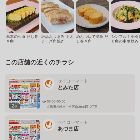
基本の和食 だし巻
絶品おつまみ 明太
めんつゆで簡単 だ
シンプル！小松
き卵
チーズ卵焼き
し巻き卵
と卵の中華炒め
この店舗の近くのチラシ
セイコーマート
とみた店
06:00-00:00
2
枚
北海道札幌市中央区南29条西10丁目
セイコーマート
あづま店