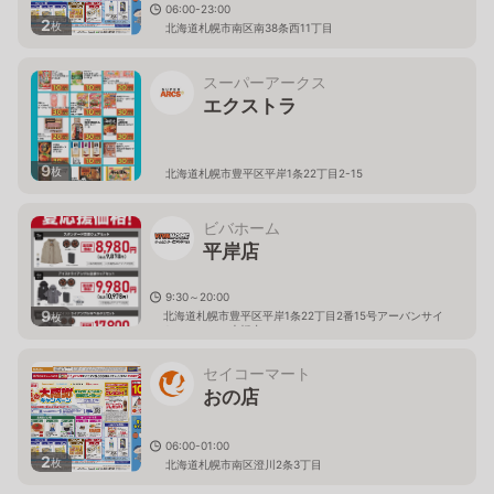
06:00-23:00
2
枚
北海道札幌市南区南38条西11丁目
スーパーアークス
エクストラ
9
枚
北海道札幌市豊平区平岸1条22丁目2-15
ビバホーム
平岸店
9:30～20:00
9
北海道札幌市豊平区平岸1条22丁目2番15号アーバンサイ
枚
トミュンヘン大橋内
セイコーマート
おの店
06:00-01:00
2
枚
北海道札幌市南区澄川2条3丁目