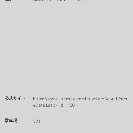
公式サイト
https://www.komeri.com/shop/storeSearch/stor
eDetail.aspx?id=1150
駐車場
301