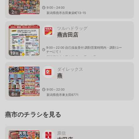
9:00～24:00
2
枚
新潟県燕市吉田東栄町13-15
ツルハドラッグ
燕吉田店
9:00～22:00 自己採血受付:調剤営業時間内・調剤コー
ナーにて！
19
枚
新潟県燕市吉田東栄町１２番１０号
ダイレックス
燕
9:00～22:00
6
枚
新潟県燕市東太田6771
燕市のチラシを見る
原信