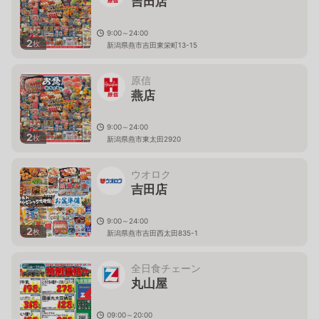
吉田店
9:00～24:00
2
枚
新潟県燕市吉田東栄町13-15
原信
燕店
9:00～24:00
2
枚
新潟県燕市東太田2920
ウオロク
吉田店
9:00～24:00
2
枚
新潟県燕市吉田西太田835-1
全日食チェーン
丸山屋
09:00～20:00