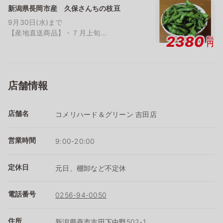
新潟県長岡市産 久保さんちの枝豆
9月30日(水)まで
【産地直送商品】・７月上旬...
2380
税込
円
店舗情報
店舗名
コメリハード＆グリーン 吉田店
営業時間
9:00-20:00
定休日
元日、棚卸など不定休
電話番号
0256-94-0050
住所
新潟県燕市吉田下中野502-1