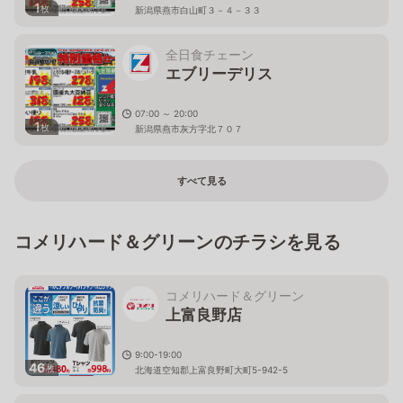
1
枚
新潟県燕市白山町３－４－３３
全日食チェーン
エブリーデリス
07:00 ～ 20:00
1
枚
新潟県燕市灰方字北７０７
すべて見る
コメリハード＆グリーンのチラシを見る
コメリハード＆グリーン
上富良野店
9:00-19:00
46
枚
北海道空知郡上富良野町大町5-942-5