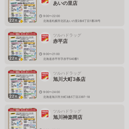
あいの里店
9:00〜22:00
22
枚
北海道札幌市北区あいの里2条6丁目1番28号
ツルハドラッグ
赤平店
9:00〜21:00
22
枚
北海道赤平市字赤平540番1
ツルハドラッグ
旭川大町3条店
9:00〜24:00
22
枚
北海道旭川市大町3条5丁目2397-18
ツルハドラッグ
旭川神楽岡店