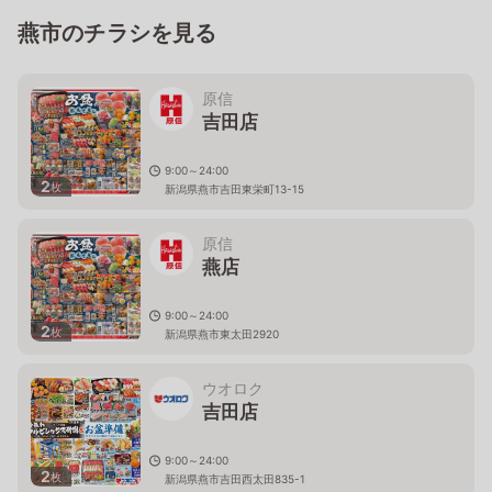
燕市のチラシを見る
原信
吉田店
9:00～24:00
2
枚
新潟県燕市吉田東栄町13-15
原信
燕店
9:00～24:00
2
枚
新潟県燕市東太田2920
ウオロク
吉田店
9:00～24:00
2
枚
新潟県燕市吉田西太田835-1