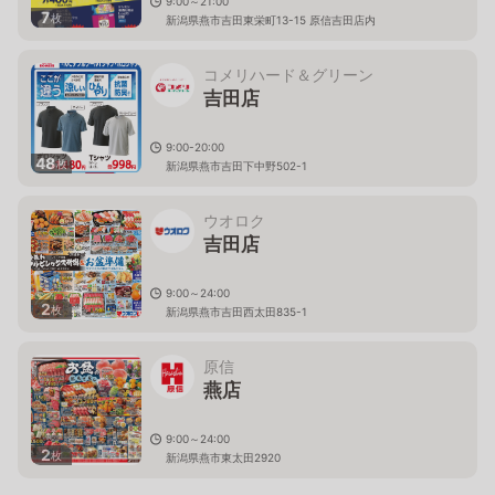
9:00～21:00
7
枚
新潟県燕市吉田東栄町13-15 原信吉田店内
コメリハード＆グリーン
吉田店
9:00-20:00
48
枚
新潟県燕市吉田下中野502-1
ウオロク
吉田店
9:00～24:00
2
枚
新潟県燕市吉田西太田835-1
原信
燕店
9:00～24:00
2
枚
新潟県燕市東太田2920