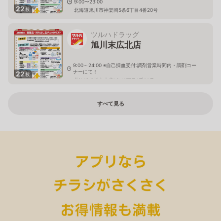
9:00〜23:00
22
枚
北海道旭川市神楽岡5条6丁目4番20号
ツルハドラッグ
旭川末広北店
9:00～24:00 ※自己採血受付:調剤営業時間内・調剤コー
ナーにて！
22
枚
北海道旭川市末広1条10丁目1番20号
すべて見る