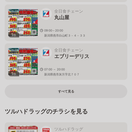
全日食チェーン
丸山屋
09:00～20:00
1
枚
新潟県燕市白山町３－４－３３
全日食チェーン
エブリーデリス
07:00 ～ 20:00
1
枚
新潟県燕市灰方字北７０７
すべて見る
ツルハドラッグのチラシを見る
ツルハドラッグ