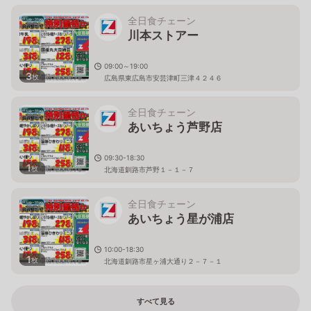
全日食チェーン
川本ストアー
09:00～19:00
3
枚
広島県東広島市安芸津町三津４２４６
全日食チェーン
あいちょう芦野店
09:30-18:30
1
枚
北海道釧路市芦野１－１－７
全日食チェーン
あいちょう星が浦店
10:00-18:30
1
枚
北海道釧路市星ヶ浦大通り２－７－１
すべて見る