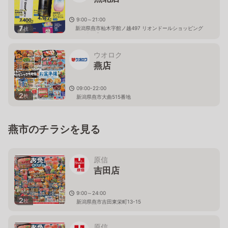
9:00～21:00
7
新潟県燕市杣木字館ノ越497 リオンドールショッピング
枚
センター内
ウオロク
燕店
09:00-22:00
2
枚
新潟県燕市大曲515番地
燕市のチラシを見る
原信
吉田店
9:00～24:00
2
枚
新潟県燕市吉田東栄町13-15
原信