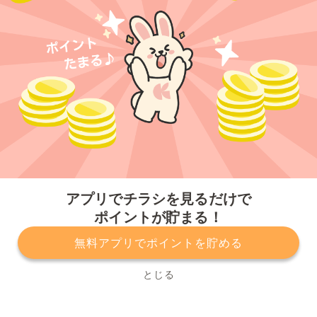
今すぐアプリをダウンロードする
アプリでチラシを見るだけで
ポイントが貯まる！
無料アプリでポイントを貯める
プライバシーポリシー
利用規約
運営会社
サービスに関してのお問い合わせ
チラシ掲載をお考えの方
とじる
Copyright© Kurashiru, Inc. All Rights Reserved.