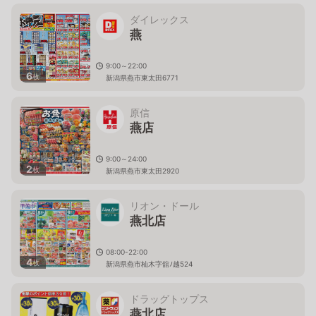
ダイレックス
燕
9:00～22:00
6
枚
新潟県燕市東太田6771
原信
燕店
9:00～24:00
2
枚
新潟県燕市東太田2920
リオン・ドール
燕北店
08:00-22:00
4
枚
新潟県燕市杣木字舘ﾉ越524
ドラッグトップス
燕北店