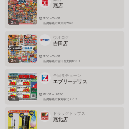
燕店
9:00～24:00
2
枚
新潟県燕市東太田2920
ウオロク
吉田店
9:00～24:00
2
枚
新潟県燕市吉田西太田835-1
全日食チェーン
エブリーデリス
07:00 ～ 20:00
1
枚
新潟県燕市灰方字北７０７
ドラッグトップス
燕北店