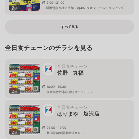
9:00～21:00
7
新潟県燕市杣木字館ノ越497 リオンドールショッピング
枚
センター内
すべて見る
全日食チェーンのチラシを見る
全日食チェーン
佐野 丸福
10:00～19:30
2
枚
栃木県佐野市赤見町３１２３－２
全日食チェーン
はりまや 塩沢店
09:00～19:00
2
枚
新潟県南魚沼市塩沢８６－２