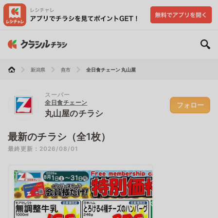
新潟県
燕市
全日食チェーン 丸山屋
スーパー
全日食チェーン
フォロー
丸山屋のチラシ
最新のチラシ（全1枚）
最終更新：2026/08/01