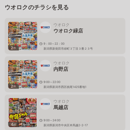
ウオロクのチラシを見る
ウオロク
ウオロク緑店
9：00～22：00
2
枚
新潟県新発田市緑町３丁目３番２３号
ウオロク
内野店
9:00～22:00
2
枚
新潟県新潟市西区槙尾1425番地1
ウオロク
馬越店
9:00～24:00
4
枚
新潟県新潟市中央区本馬越2-2-17