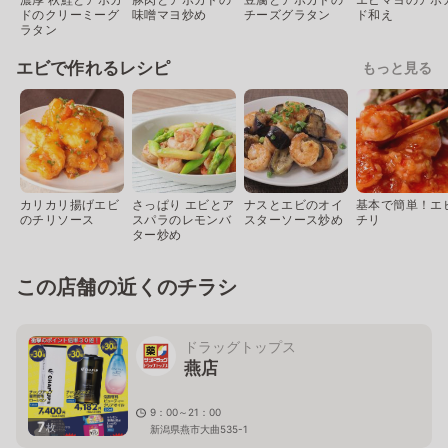
ドのクリーミーグ
味噌マヨ炒め
チーズグラタン
ド和え
ラタン
エビで作れるレシピ
もっと見る
カリカリ揚げエビ
さっぱり エビとア
ナスとエビのオイ
基本で簡単！エ
のチリソース
スパラのレモンバ
スターソース炒め
チリ
ター炒め
この店舗の近くのチラシ
ドラッグトップス
燕店
9：00～21：00
7
枚
新潟県燕市大曲535-1