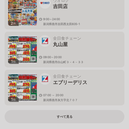
ウオロク
吉田店
9:00～24:00
2
枚
新潟県燕市吉田西太田835-1
全日食チェーン
丸山屋
09:00～20:00
1
枚
新潟県燕市白山町３－４－３３
全日食チェーン
エブリーデリス
07:00 ～ 20:00
1
枚
新潟県燕市灰方字北７０７
すべて見る