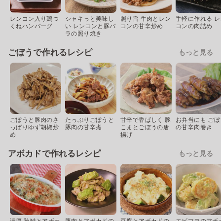
レンコン入り鶏つ
シャキっと美味し
照り旨 牛肉とレン
手軽に作れる レ
くねハンバーグ
い レンコンと豚バ
コンの甘辛炒め
コンの肉詰め
ラの照り焼き
ごぼうで作れるレシピ
もっと見る
ごぼうと豚肉のさ
たっぷりごぼうと
甘辛で香ばしく 豚
お弁当にも ごぼ
っぱりゆず胡椒炒
豚肉の甘辛煮
こまとごぼうの唐
の甘辛肉巻き
め
揚げ
アボカドで作れるレシピ
もっと見る
濃厚 秋鮭とアボカ
豚肉とアボカドの
豆腐とアボカドの
エビマヨのアボ