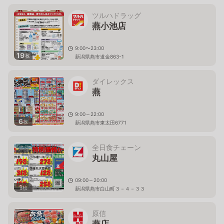
ツルハドラッグ
燕小池店
9:00〜23:00
19
枚
新潟県燕市道金863-1
ダイレックス
燕
9:00～22:00
6
枚
新潟県燕市東太田6771
全日食チェーン
丸山屋
09:00～20:00
1
枚
新潟県燕市白山町３－４－３３
原信