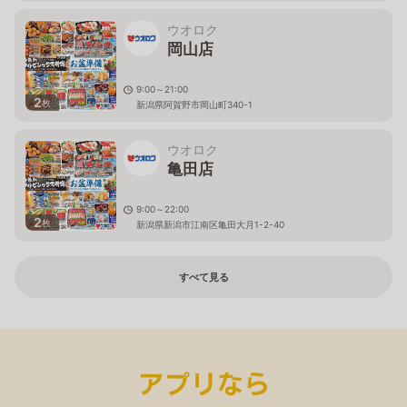
ウオロク
岡山店
9:00～21:00
2
枚
新潟県阿賀野市岡山町340-1
ウオロク
亀田店
9:00～22:00
2
枚
新潟県新潟市江南区亀田大月1-2-40
すべて見る