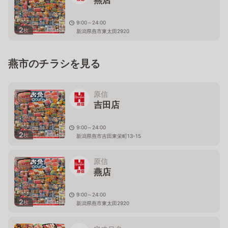
燕店
9:00～24:00
2
枚
新潟県燕市東太田2920
燕市のチラシを見る
原信
吉田店
9:00～24:00
2
枚
新潟県燕市吉田東栄町13-15
原信
燕店
9:00～24:00
2
枚
新潟県燕市東太田2920