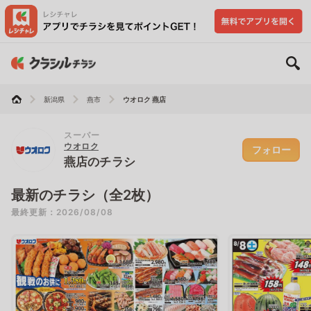
新潟県
燕市
ウオロク 燕店
スーパー
ウオロク
フォロー
燕店のチラシ
最新のチラシ（全2枚）
最終更新：2026/08/08