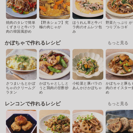
焼肉のタレで簡単
【野永シェフ】究
ほうれん草と牛バ
野菜たっぷり が
くずきりと牛バラ
極の肉じゃが
ラ肉のオムレツ包
つりプルコギ
肉の韓国風炒め
み
かぼちゃで作れるレシピ
もっと見る
さつまいもとかぼ
かぼちゃとししと
小松菜と豚バラの
かぼちゃと豚も
ちゃのクリームグ
うと鶏肉の甘酢炒
あんかけかぼちゃ
肉のオイスター
ラタン
め
め
レンコンで作れるレシピ
もっと見る