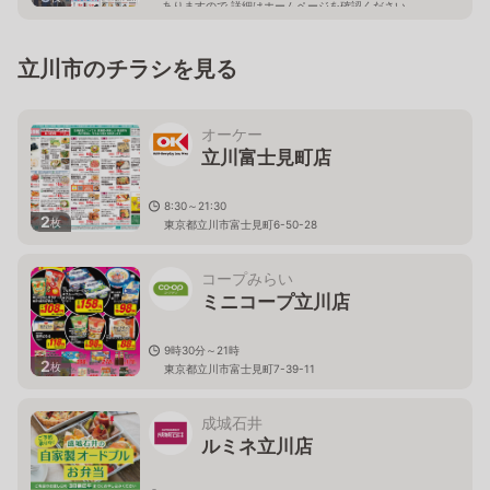
ありますので 詳細はホームページを確認ください
東京都立川市曙町二丁目8番3号 新鈴春ビル１階
立川市のチラシを見る
オーケー
立川富士見町店
8:30～21:30
2
枚
東京都立川市富士見町6-50-28
コープみらい
ミニコープ立川店
9時30分～21時
2
枚
東京都立川市富士見町7-39-11
成城石井
ルミネ立川店