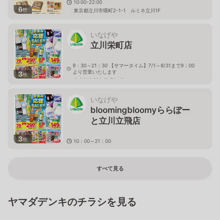
10:00-22:00
6
枚
東京都立川市曙町2-1-1 ルミネ立川1F
いなげや
立川栄町店
9：30～21：30 【サマータイム】7/1～8/31まで9：00
より営業いたします
3
枚
東京都立川市栄町3－7－1
いなげや
bloomingbloomyららぽー
と立川立飛店
3
枚
10：00～21：00
東京都立川市泉町935－1
すべて見る
ヤマダデンキのチラシを見る