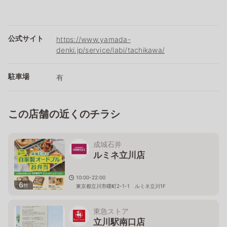
公式サイト
https://www.yamada-
denki.jp/service/labi/tachikawa/
駐車場
有
この店舗の近くのチラシ
成城石井
ルミネ立川店
10:00-22:00
6
枚
東京都立川市曙町2-1-1 ルミネ立川1F
東急ストア
立川駅南口店