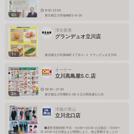
9:00-23:00
9
枚
東京都立川市柴崎町3-6-29
澤光青果
グランデュオ立川店
1
枚
東京都立川市柴崎町３丁目２−１ グランデュオ立川内
オーケー
立川髙島屋S.C.店
08:30～21:30
2
枚
東京都立川市曙町2-39-3 立川髙島屋S.C.内
洋服の青山
立川北口店
■通常営業時間 平日：10:00〜20:00 土日祝日：10:00〜
20:00 ※土日祝および期間により、急な変動することが
8
枚