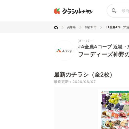
兵庫県
加古川市
JA全農Aコープ 近
スーパー
JA全農Aコープ 近畿
フーディーズ神野
最新のチラシ（全2枚）
最終更新：2026/08/07