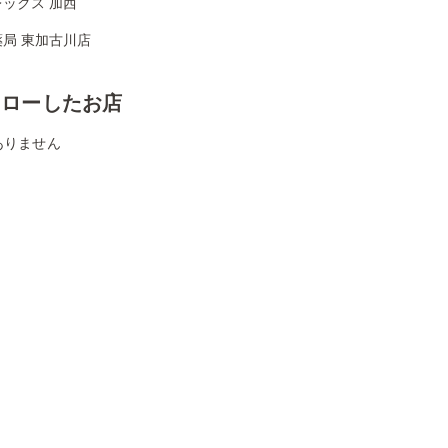
ックス 加西
局 東加古川店
ォローしたお店
ありません