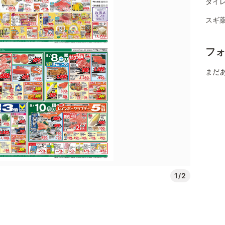
ダイレ
スギ薬
フ
まだ
1/2