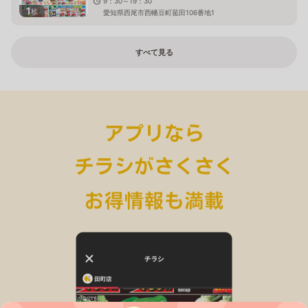
9：30～19：30
1
枚
愛知県西尾市西幡豆町菰田106番地1
すべて見る