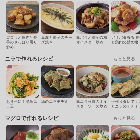
ゴロッと豚肉と長
豆腐と長芋のチー
豚バラと長芋の梅
ガリバタ香る 長
芋のさっぱり照り
ズ焼き
オイスター炒め
と鶏肉の炒め物
炒め
ニラで作れるレシピ
もっと見る
お弁当に！簡単ニ
緑のニラチヂミ
豚ニラ豆腐のオイ
手作りタレでタ
ラ玉
スターソース炒め
とニラのチヂミ
マグロで作れるレシピ
もっと見る