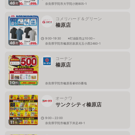
46
枚
奈良県宇陀市大宇陀小附805-1
コメリハード＆グリーン
榛原店
9:00-19:30 ※灯油販売は10:00～
46
枚
奈良県宇陀市榛原区萩原元玉小西2460-1
コーナン
榛原店
10
枚
奈良県宇陀市榛原長峯655番地
オークワ
サンクシティ榛原店
9:00～22:00
11
枚
奈良県宇陀市榛原下井足49-1