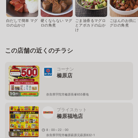
白だしで簡単 マグ
硬くならない マグ
ごま油香るマグロ
ごはんのお供に 
ロの山かけ
ロの角煮
とアボカドの山か
グロの角煮
け
この店舗の近くのチラシ
コーナン
榛原店
10
枚
奈良県宇陀市榛原長峯655番地
プライスカット
榛原福地店
8：00～22：00
8
枚
奈良県宇陀市榛原萩原元萩原832-1