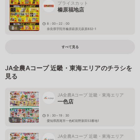
プライスカット
榛原福地店
8：00～22：00
8
枚
奈良県宇陀市榛原萩原元萩原832-1
すべて見る
JA全農Aコープ 近畿・東海エリアのチラシを
見る
JA全農Aコープ 近畿・東海エリア
一色店
9：30～19：30
1
枚
愛知県西尾市一色町前野新田53番地1
JA全農Aコープ 近畿・東海エリア