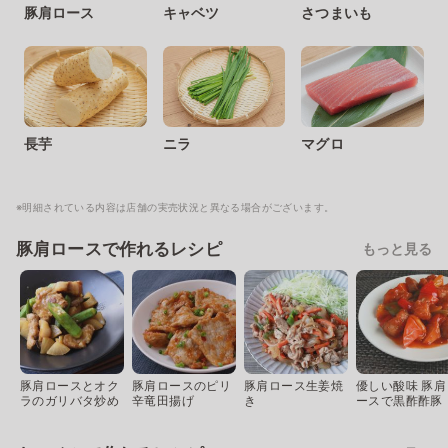
豚肩ロース
キャベツ
さつまいも
長芋
ニラ
マグロ
※明細されている内容は店舗の実売状況と異なる場合がございます。
豚肩ロースで作れるレシピ
もっと見る
豚肩ロースとオク
豚肩ロースのピリ
豚肩ロース生姜焼
優しい酸味 豚肩
ラのガリバタ炒め
辛竜田揚げ
き
ースで黒酢酢豚