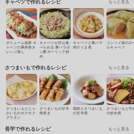
キャベツで作れるレシピ
もっと見る
ボリューム抜群 キ
キャベツが沢山食
キャベツと豚バラ
コンソメ味のロ
ャベツの豚肉巻き
べられる 豚バラポ
肉のうま煮
ルキャベツ
レンジ蒸し
ン酢ガーリック炒
め
さつまいもで作れるレシピ
もっと見る
さつまいもとじゃ
さつまいもの甘辛
鶏肉とさつまいも
さつまいもと牛
がいものホクホク
肉巻き
の甘辛煮
の炒め煮
グラタン
長芋で作れるレシピ
もっと見る