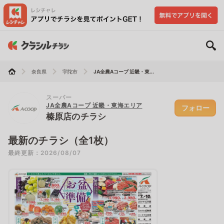
奈良県
宇陀市
JA全農Aコープ 近畿・東...
スーパー
JA全農Aコープ 近畿・東海エリア
フォロー
榛原店のチラシ
最新のチラシ（全1枚）
最終更新：2026/08/07