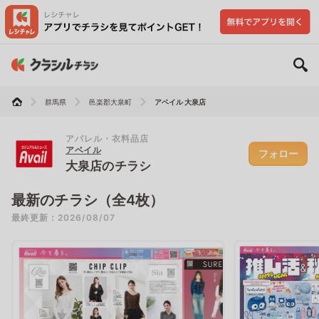
群馬県
邑楽郡大泉町
アベイル 大泉店
アパレル・衣料品店
アベイル
フォロー
大泉店のチラシ
最新のチラシ（全4枚）
最終更新：2026/08/07