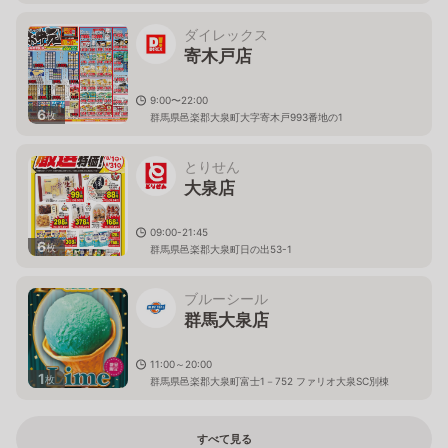
ダイレックス
寄木戸店
9:00〜22:00
6
枚
群馬県邑楽郡大泉町大字寄木戸993番地の1
とりせん
大泉店
09:00-21:45
6
枚
群馬県邑楽郡大泉町日の出53-1
ブルーシール
群馬大泉店
11:00～20:00
1
枚
群馬県邑楽郡大泉町富士1－752 ファリオ大泉SC別棟
すべて見る