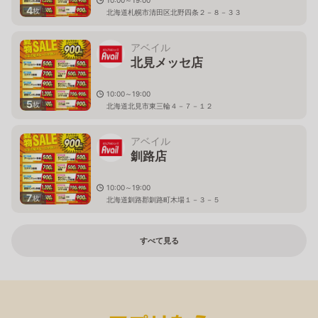
4
枚
北海道札幌市清田区北野四条２－８－３３
アベイル
北見メッセ店
10:00～19:00
5
枚
北海道北見市東三輪４－７－１２
アベイル
釧路店
10:00～19:00
7
枚
北海道釧路郡釧路町木場１－３－５
すべて見る