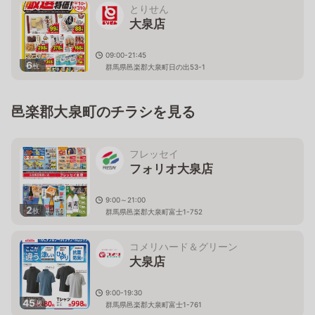
とりせん
大泉店
09:00-21:45
6
枚
群馬県邑楽郡大泉町日の出53-1
邑楽郡大泉町のチラシを見る
フレッセイ
フォリオ大泉店
9:00～21:00
2
枚
群馬県邑楽郡大泉町富士1-752
コメリハード＆グリーン
大泉店
9:00-19:30
45
枚
群馬県邑楽郡大泉町富士1-761