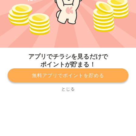
今すぐアプリをダウンロードする
アプリでチラシを見るだけで
ポイントが貯まる！
無料アプリでポイントを貯める
プライバシーポリシー
利用規約
運営会社
サービスに関してのお問い合わせ
チラシ掲載をお考えの方
とじる
Copyright© Kurashiru, Inc. All Rights Reserved.