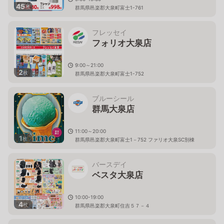
45
枚
群馬県邑楽郡大泉町富士1-761
フレッセイ
フォリオ大泉店
9:00～21:00
2
枚
群馬県邑楽郡大泉町富士1-752
ブルーシール
群馬大泉店
11:00～20:00
1
枚
群馬県邑楽郡大泉町富士1－752 ファリオ大泉SC別棟
バースデイ
ベスタ大泉店
10:00-19:00
4
枚
群馬県邑楽郡大泉町住吉５７－４