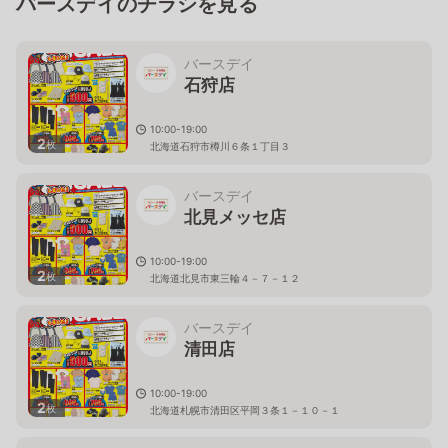
バースデイのチラシを見る
バースデイ
石狩店
10:00-19:00
2
枚
北海道石狩市樽川６条１丁目３
バースデイ
北見メッセ店
10:00-19:00
2
枚
北海道北見市東三輪４－７－１２
バースデイ
清田店
10:00-19:00
2
枚
北海道札幌市清田区平岡３条１－１０－１