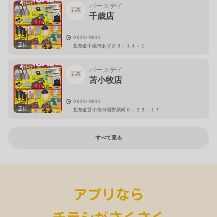
バースデイ
千歳店
10:00-19:00
2
枚
北海道千歳市あずさ３－１４－１
バースデイ
苫小牧店
10:00-19:00
2
枚
北海道苫小牧市明野新町６－２３－１７
すべて見る