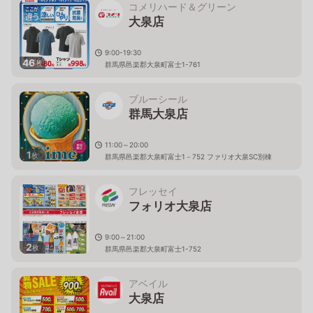
コメリハード＆グリーン
大泉店
9:00-19:30
46
枚
群馬県邑楽郡大泉町富士1-761
ブルーシール
群馬大泉店
11:00～20:00
1
枚
群馬県邑楽郡大泉町富士1－752 ファリオ大泉SC別棟
フレッセイ
フォリオ大泉店
9:00～21:00
2
枚
群馬県邑楽郡大泉町富士1-752
アベイル
大泉店