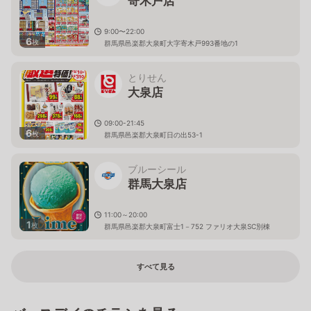
寄木戸店
9:00〜22:00
6
枚
群馬県邑楽郡大泉町大字寄木戸993番地の1
とりせん
大泉店
09:00-21:45
6
枚
群馬県邑楽郡大泉町日の出53-1
ブルーシール
群馬大泉店
11:00～20:00
1
枚
群馬県邑楽郡大泉町富士1－752 ファリオ大泉SC別棟
すべて見る