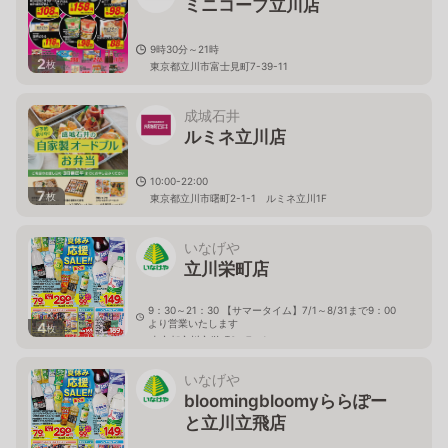
ミニコープ立川店
9時30分～21時
2
枚
東京都立川市富士見町7-39-11
成城石井
ルミネ立川店
10:00-22:00
7
枚
東京都立川市曙町2-1-1 ルミネ立川1F
いなげや
立川栄町店
9：30～21：30 【サマータイム】7/1～8/31まで9：00
より営業いたします
4
枚
東京都立川市栄町3－7－1
いなげや
bloomingbloomyららぽー
と立川立飛店