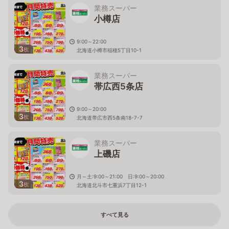
業務スーパー
小樽店
9:00～22:00
3
枚
北海道小樽市稲穂5丁目10-1
業務スーパー
帯広西5条店
9:00～20:00
3
枚
北海道帯広市西5条南18-7-7
業務スーパー
上磯店
月～土:9:00～21:00 日:9:00～20:00
3
枚
北海道北斗市七重浜7丁目12-1
すべて見る