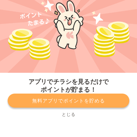
今すぐアプリをダウンロードする
アプリでチラシを見るだけで
ポイントが貯まる！
無料アプリでポイントを貯める
プライバシーポリシー
利用規約
運営会社
サービスに関してのお問い合わせ
チラシ掲載をお考えの方
とじる
Copyright© Kurashiru, Inc. All Rights Reserved.