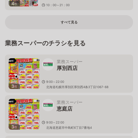
4
枚
10：00～21：00
東京都立川市泉町935－1
すべて見る
業務スーパーのチラシを見る
業務スーパー
厚別西店
9:00～22:00
3
枚
北海道札幌市厚別区厚別西4条3丁目1067-68
業務スーパー
恵庭店
9:00～22:00
3
枚
北海道恵庭市中島町6丁目7番地4