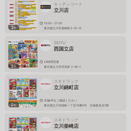
キッチンコート
立川店
10:00～21:00
3
枚
東京都立川市柴崎町3-18-10
SEIYU
西国立店
24時間営業
2
枚
東京都立川市羽衣町 2-40-1
スギドラッグ
立川錦町店
店舗HPをご確認ください
2
枚
東京都立川市錦町一丁目18番6号 石塚家具店1階
スギドラッグ
立川柴崎店