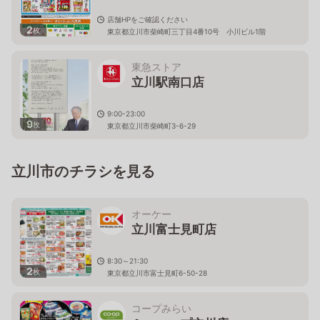
店舗HPをご確認ください
2
枚
東京都立川市柴崎町三丁目4番10号 小川ビル1階
東急ストア
立川駅南口店
9:00-23:00
9
枚
東京都立川市柴崎町3-6-29
立川市のチラシを見る
オーケー
立川富士見町店
8:30～21:30
2
枚
東京都立川市富士見町6-50-28
コープみらい