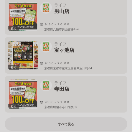
ライフ
男山店
９:３０－２０:００
6
枚
京都府八幡市男山吉井2-4
ライフ
宝ヶ池店
９:３０－２０:００
6
枚
京都府京都市左京区岩倉東五田町64
ライフ
寺田店
９:００－２１:００
6
枚
京都府城陽市寺田樋尻32
すべて見る