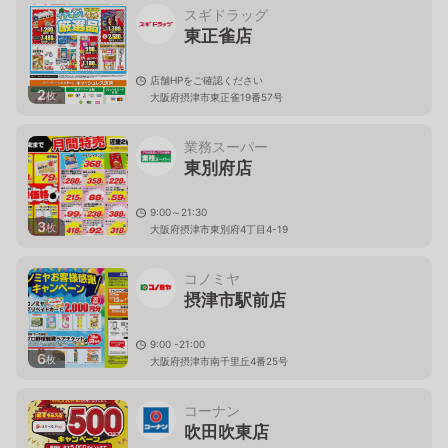
スギドラッグ
東正雀店
店舗HPをご確認ください
2
枚
大阪府摂津市東正雀19番57号
業務スーパー
東別府店
9:00～21:30
3
枚
大阪府摂津市東別府4丁目4-19
コノミヤ
摂津市駅前店
9:00 -21:00
6
枚
大阪府摂津市南千里丘4番25号
コーナン
吹田吹東店