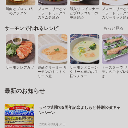
鶏肉とブロッコリ
ブロッコリーとシ
卵入り ウインナー
ブロッコリーと
ーのグラタン
ーフードミックス
とブロッコリーの
ーフードミック
のキムチ炒め
中華炒め
のガーリック炒
サーモンで作れるレシピ
もっと見る
サーモンレアカツ
絶品クリーミー サ
サーモンとコーン
トースターで サ
ーモンのトマトク
クリーム缶のお手
モンのごまダレ
リーム煮
軽シチュー
き
最新のお知らせ
ライフ創業65周年記念よしもと特別公演キャ
ンペーン
2026年08月01日