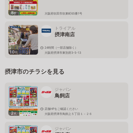
8
枚
大阪府吹田市吹東町65番1号
トライアル
摂津南店
24時間（一部店舗除く）
10
枚
大阪府摂津市東別府3-5-13
摂津市のチラシを見る
ジャパン
鳥飼店
店舗HPをご確認ください
2
枚
大阪府摂津市鳥飼上５丁目１－２６
ジャパン