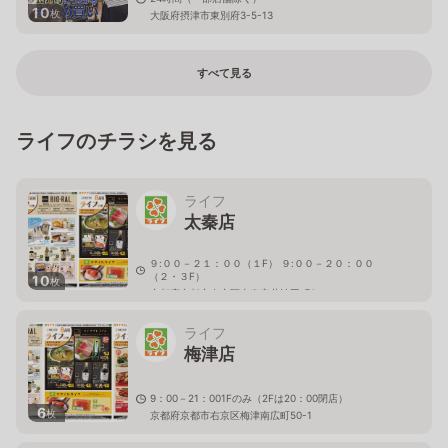
10
枚
大阪府摂津市東別府3-5-13
すべて見る
ライフのチラシを見る
ライフ
太秦店
９:００－２１：００（１F） ９:００－２０：００
（２・３F）
10
枚
京都府京都市右京区太秦安井池田町6
ライフ
梅津店
9：00－21：001Fのみ（2Fは20：00閉店）
6
枚
京都府京都市右京区梅津南広町50-1