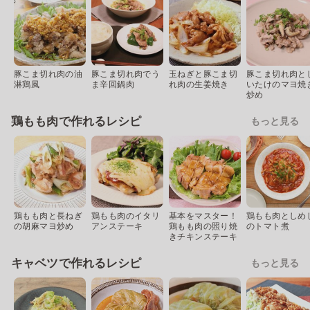
豚こま切れ肉の油
豚こま切れ肉でう
玉ねぎと豚こま切
豚こま切れ肉と
淋鶏風
ま辛回鍋肉
れ肉の生姜焼き
いたけのマヨ焼
炒め
鶏もも肉で作れるレシピ
もっと見る
鶏もも肉と長ねぎ
鶏もも肉のイタリ
基本をマスター！
鶏もも肉としめ
の胡麻マヨ炒め
アンステーキ
鶏もも肉の照り焼
のトマト煮
きチキンステーキ
キャベツで作れるレシピ
もっと見る