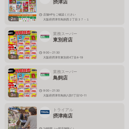
摂津店
店舗HPをご確認ください
2
枚
大阪府摂津市鳥飼西２丁目３７－１
業務スーパー
東別府店
9:00～21:30
3
枚
大阪府摂津市東別府4丁目4-19
業務スーパー
鳥飼店
9:00～21:30
3
枚
大阪府摂津市鳥飼八防1丁目10-11
トライアル
摂津南店
24時間（一部店舗除く）