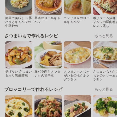
簡単で美味しい 豚
基本のロールキャ
コンソメ味のロー
ボリューム抜群 
バラとキャベツの
ベツ
ルキャベツ
ャベツの豚肉巻
中華炒め
レンジ蒸し
さつまいもで作れるレシピ
もっと見る
揚げない さつまい
豚バラ肉とさつま
さつまいもとじゃ
さつまいもとか
も入り黒酢酢鶏
いもの甘辛煮
がいものホクホク
ちゃのクリーム
グラタン
ラタン
ブロッコリーで作れるレシピ
もっと見る