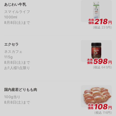
あじわい牛乳
スマイルライフ
1000ml
218
本体
8月8日(土)まで
円
価格
(税込 235円)
エクセラ
ネスカフェ
115g
598
本体
8月8日(土)まで
円
価格
(税込 645円)
お1人様1点限り
国内産若どりもも肉
100g当り
8月8日(土)まで
108
本体
円
価格
(税込 116円)