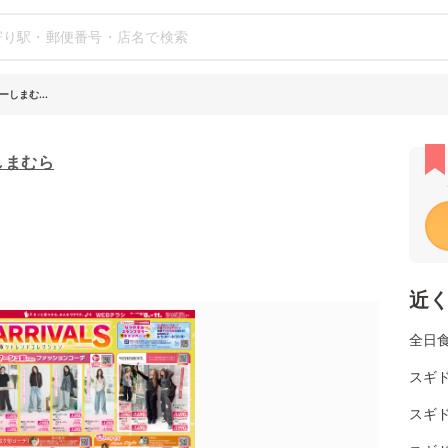
しまむ...
しまむら
近
全日
スギ
スギド