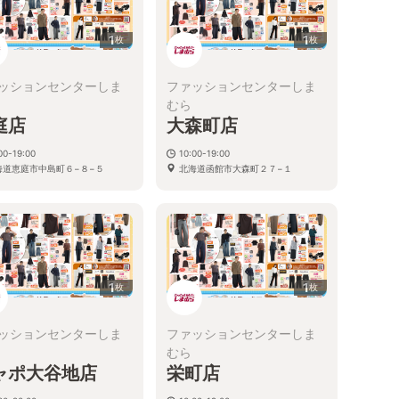
1
1
枚
枚
ッションセンターしま
ファッションセンターしま
むら
庭店
大森町店
00-19:00
10:00-19:00
海道恵庭市中島町６−８−５
北海道函館市大森町２７−１
1
1
枚
枚
ッションセンターしま
ファッションセンターしま
むら
ャポ大谷地店
栄町店