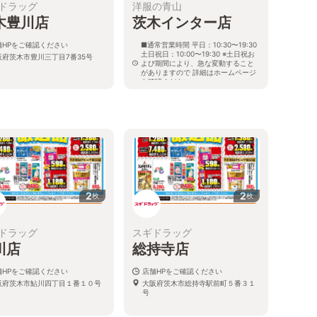
ドラッグ
洋服の青山
木豊川店
茨木インター店
舗HPをご確認ください
■通常営業時間 平日：10:30〜19:30
土日祝日：10:00〜19:30 ※土日祝お
阪府茨木市豊川三丁目7番35号
よび期間により、急な変動すること
がありますので 詳細はホームページ
を確認ください
大阪府茨木市上穂積四丁目7番54号
2
2
枚
枚
ドラッグ
スギドラッグ
川店
総持寺店
舗HPをご確認ください
店舗HPをご確認ください
阪府茨木市鮎川四丁目１番１０号
大阪府茨木市総持寺駅前町５番３１
号