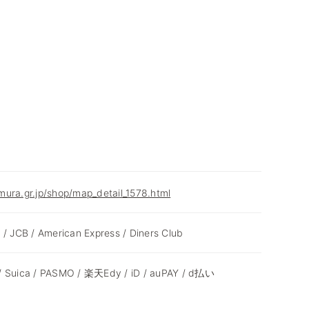
ura.gr.jp/shop/map_detail_1578.html
 / JCB / American Express / Diners Club
/ Suica / PASMO / 楽天Edy / iD / auPAY / d払い