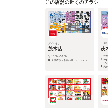
この店舗の近くのチラシ
5
枚
アベイル
EDI
茨木店
茨
10:00～20:00
営
ー
大阪府茨木市藤の里１－７－４１
い
大阪
ッピ
16
枚