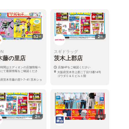
52
2
枚
枚
ON
スギドラッグ
木藤の里店
茨木上郡店
業時間はエディオンの店舗情報ペ
店舗HPをご確認ください
ジにて最新情報をご確認くださ
大阪府茨木市上郡二丁目13番14号
。
ゴウダＣ＆Ｅビル１階
府茨木市藤の里1-7-41 茨木ショ
ングプラザ1階
2
8
枚
枚