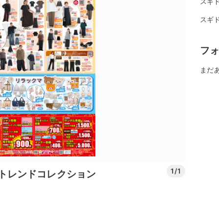
スギ
スギ
フ
まだ
1/1
先取りトレンドコレクション