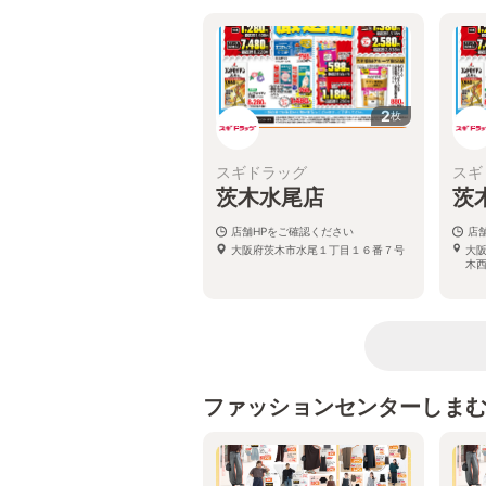
2
枚
スギドラッグ
スギ
茨木水尾店
茨
店舗HPをご確認ください
店
大阪府茨木市水尾１丁目１６番７号
大
木西
ファッションセンターしま