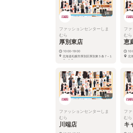
1
枚
ファッションセンターしま
ファ
むら
むら
厚別東店
恵
10:00-19:00
10:
北海道札幌市厚別区厚別東５条７−１
北
２−１０
1
枚
ファッションセンターしま
ファ
むら
むら
川端店
キ