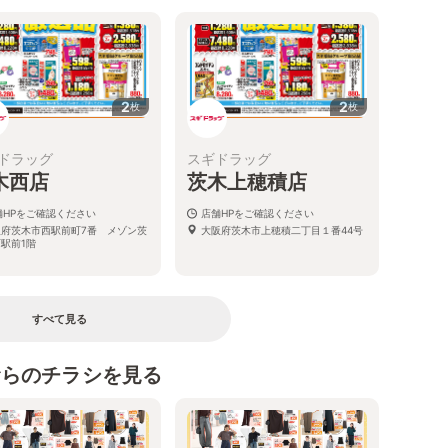
2
2
枚
枚
ドラッグ
スギドラッグ
木西店
茨木上穂積店
舗HPをご確認ください
店舗HPをご確認ください
阪府茨木市西駅前町7番 メゾン茨
大阪府茨木市上穂積二丁目１番44号
駅前1階
すべて見る
むらのチラシを見る