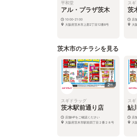
平和堂
スギ
アル・プラザ茨木
茨
10:00-21:00
店
大阪府茨木市上郡2丁目12番8号
大
茨木市のチラシを見る
2
枚
スギドラッグ
スギ
茨木駅前通り店
鮎
店舗HPをご確認ください
店
大阪府茨木市駅前四丁目２番２８号
大