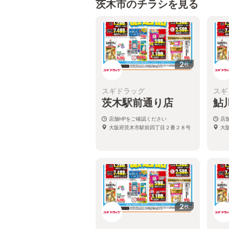
茨木市のチラシを見る
2
枚
スギドラッグ
スギ
茨木駅前通り店
鮎
店舗HPをご確認ください
店
大阪府茨木市駅前四丁目２番２８号
大
2
枚