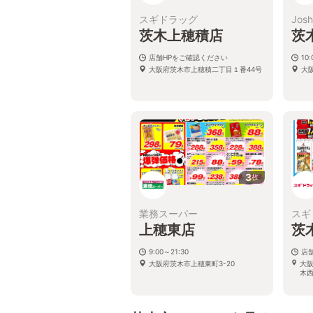
スギドラッグ
Josh
茨木上穂積店
茨
店舗HPをご確認ください
10:
大阪府茨木市上穂積二丁目１番44号
大
3
枚
業務スーパー
スギ
上穂東店
茨
9:00～21:30
店
大阪府茨木市上穂東町3-20
大
木西