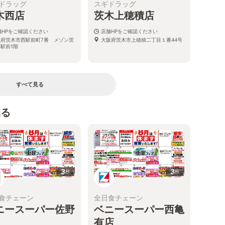
ドラッグ
スギドラッグ
木西店
茨木上穂積店
舗HPをご確認ください
店舗HPをご確認ください
阪府茨木市西駅前町7番 メゾン茨
大阪府茨木市上穂積二丁目１番44号
駅前1階
すべて見る
見る
3
3
枚
枚
食チェーン
全日食チェーン
ニースーパー佐野
ベニースーパー西亀
有店