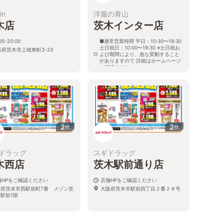
in
洋服の青山
木店
茨木インター店
00-20:00
■通常営業時間 平日：10:30〜19:30
土日祝日：10:00〜19:30 ※土日祝お
阪府茨木市上穂東町3-23
よび期間により、急な変動すること
がありますので 詳細はホームページ
を確認ください
大阪府茨木市上穂積四丁目7番54号
2
2
枚
枚
ドラッグ
スギドラッグ
木西店
茨木駅前通り店
舗HPをご確認ください
店舗HPをご確認ください
阪府茨木市西駅前町7番 メゾン茨
大阪府茨木市駅前四丁目２番２８号
駅前1階