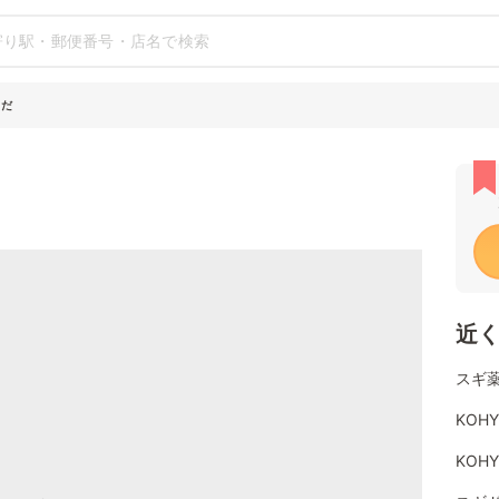
まだ
近
スギ
KOH
KOH