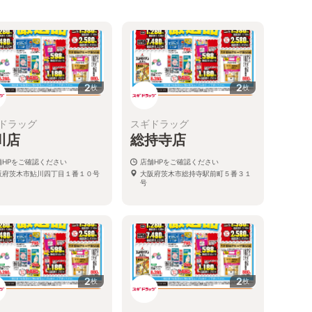
2
2
枚
枚
ドラッグ
スギドラッグ
川店
総持寺店
舗HPをご確認ください
店舗HPをご確認ください
阪府茨木市鮎川四丁目１番１０号
大阪府茨木市総持寺駅前町５番３１
号
2
2
枚
枚