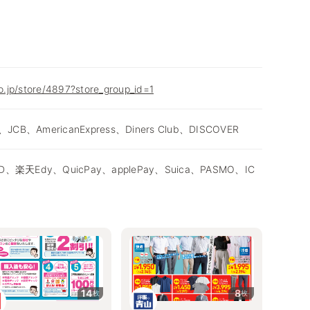
co.jp/store/4897?store_group_id=1
、JCB、AmericanExpress、Diners Club、DISCOVER
D、楽天Edy、QuicPay、applePay、Suica、PASMO、IC
14
8
枚
枚