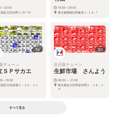
30～20:00
10:00～20:00
都足立区佐野２-27-10
東京都葛飾区西亀有１-１６-７
1
2
枚
枚
食チェーン
全日食チェーン
立ＳＰサカエ
生鮮市場 さんよう
00～19:30
09:30 ～ 21:00
京都足立区綾瀬２－３９－１１
東京都足立区西保木間２－１８－１
６
すべて見る