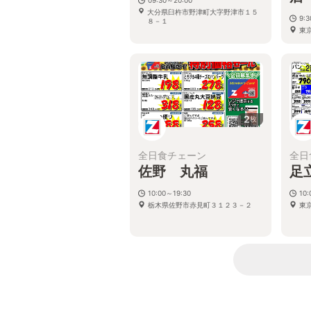
大分県臼杵市野津町大字野津市１５
9:
８－１
東京
2
枚
全日食チェーン
全日
佐野 丸福
足
10:00～19:30
10:
栃木県佐野市赤見町３１２３－２
東