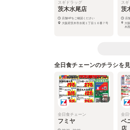
スギドラッグ
スギ
茨木水尾店
茨
店舗HPをご確認ください
店
大阪府茨木市水尾１丁目１６番７号
大
木西
全日食チェーンのチラシを
4
枚
全日食チェーン
全日
フミヤ
ベ
店
09:30～20:00