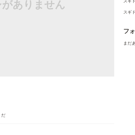
シがありません
スギ
スギド
フ
まだ
まだ