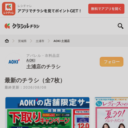
茨城県
土浦市
AOKI 土浦店
アパレル・衣料品店
AOKI
フォロー
土浦店のチラシ
最新のチラシ（全7枚）
最終更新：2026/08/08