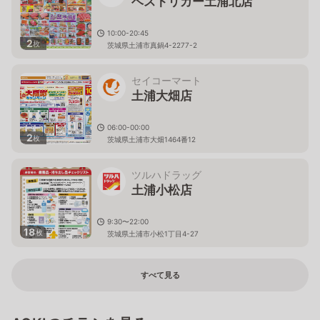
ベストリカー土浦北店
10:00-20:45
2
枚
茨城県土浦市真鍋4-2277-2
セイコーマート
土浦大畑店
06:00-00:00
2
枚
茨城県土浦市大畑1464番12
ツルハドラッグ
土浦小松店
9:30〜22:00
18
枚
茨城県土浦市小松1丁目4-27
すべて見る