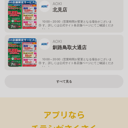
AOKI
北見店
10:00～20:00（営業時間が変更となる場合がございま
す。詳しくは公式サイト各店舗ページにてご確認くださ
7
枚
い。）
北海道北見市中央三輪2-403-2
AOKI
釧路鳥取大通店
10:00～20:00（営業時間が変更となる場合がございま
す。詳しくは公式サイト各店舗ページにてご確認くださ
7
枚
い。）
北海道釧路市鳥取大通2-6-13 アクロスプラザ鳥取大通
すべて見る