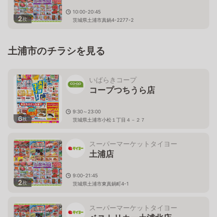
10:00-20:45
2
枚
茨城県土浦市真鍋4-2277-2
土浦市のチラシを見る
いばらきコープ
コープつちうら店
9:30～23:00
6
枚
茨城県土浦市小松１丁目４－２７
スーパーマーケットタイヨー
土浦店
9:00-21:45
2
枚
茨城県土浦市東真鍋町4-1
スーパーマーケットタイヨー