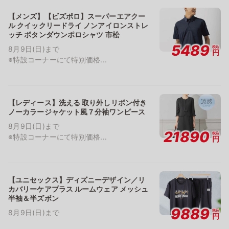
【メンズ】【ビズポロ】スーパーエアクー
ル クイックリードライ ノンアイロンストレ
ッチ ボタンダウンポロシャツ 市松
5489
税込
8月9日(日)まで
円
※特設コーナーにて特別価格...
【レディース】洗える 取り外しリボン付き
ノーカラージャケット風７分袖ワンピース
8月9日(日)まで
21890
税込
※特設コーナーにて特別価格...
円
【ユニセックス】ディズニーデザイン／リ
カバリーケアプラス ルームウェア メッシュ
半袖＆半ズボン
9889
税込
8月9日(日)まで
円