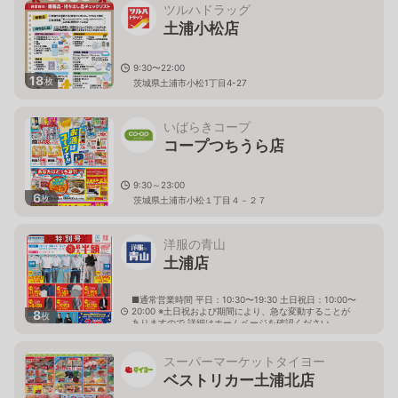
ツルハドラッグ
土浦小松店
9:30〜22:00
18
枚
茨城県土浦市小松1丁目4-27
いばらきコープ
コープつちうら店
9:30～23:00
6
枚
茨城県土浦市小松１丁目４－２７
洋服の青山
土浦店
■通常営業時間 平日：10:30〜19:30 土日祝日：10:00〜
20:00 ※土日祝および期間により、急な変動することが
8
枚
ありますので 詳細はホームページを確認ください
茨城県土浦市下高津三丁目7番41号
スーパーマーケットタイヨー
ベストリカー土浦北店