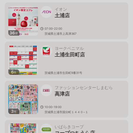
イオン
土浦店
07:00-22:00
36
枚
茨城県土浦市上高津367
ヨークベニマル
土浦生田町店
6
枚
茨城県土浦市生田町9番31号
ファッションセンターしまむら
高津店
10:00-19:00
3
枚
茨城県土浦市国分町１４４０−１
いばらきコープ
コープつちうら店