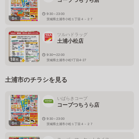
9:30～23:00
6
枚
茨城県土浦市小松１丁目４－２７
ツルハドラッグ
土浦小松店
9:30〜22:00
18
枚
茨城県土浦市小松1丁目4-27
土浦市のチラシを見る
いばらきコープ
コープつちうら店
9:30～23:00
6
枚
茨城県土浦市小松１丁目４－２７