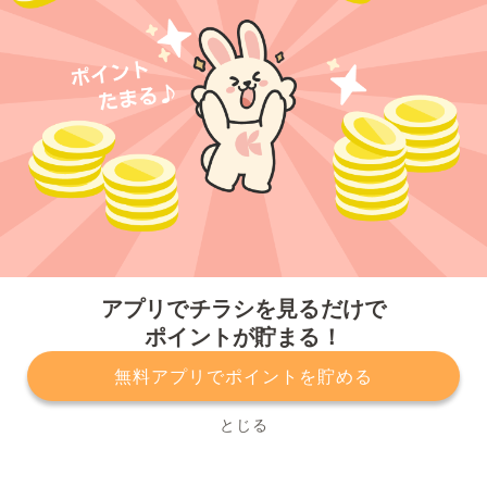
今すぐアプリをダウンロードする
アプリでチラシを見るだけで
ポイントが貯まる！
無料アプリでポイントを貯める
プライバシーポリシー
利用規約
運営会社
サービスに関してのお問い合わせ
チラシ掲載をお考えの方
とじる
Copyright© Kurashiru, Inc. All Rights Reserved.