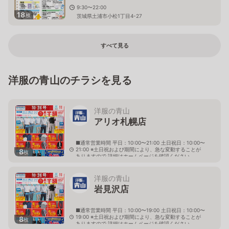
9:30〜22:00
18
枚
茨城県土浦市小松1丁目4-27
すべて見る
洋服の青山のチラシを見る
洋服の青山
アリオ札幌店
■通常営業時間 平日：10:00〜21:00 土日祝日：10:00〜
21:00 ※土日祝および期間により、急な変動することが
8
枚
ありますので 詳細はホームページを確認ください
北海道札幌市東区北七条東九丁目2番20号 アリオ札幌
３階
洋服の青山
岩見沢店
■通常営業時間 平日：10:00〜19:00 土日祝日：10:00〜
19:00 ※土日祝および期間により、急な変動することが
8
枚
ありますので 詳細はホームページを確認ください