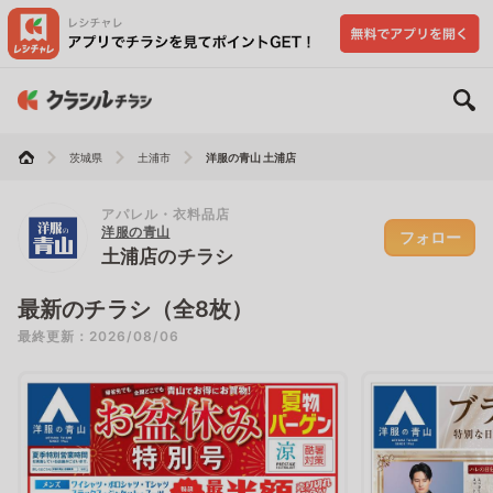
茨城県
土浦市
洋服の青山 土浦店
アパレル・衣料品店
洋服の青山
フォロー
土浦店のチラシ
最新のチラシ（全8枚）
最終更新：2026/08/06