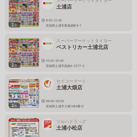
スーパーマーケットタイヨー
土浦店
9:00-21:45
2
枚
茨城県土浦市東真鍋町4-1
スーパーマーケットタイヨー
ベストリカー土浦北店
10:00-20:45
2
枚
茨城県土浦市真鍋4-2277-2
セイコーマート
土浦大畑店
06:00-00:00
2
枚
茨城県土浦市大畑1464番12
ツルハドラッグ
土浦小松店