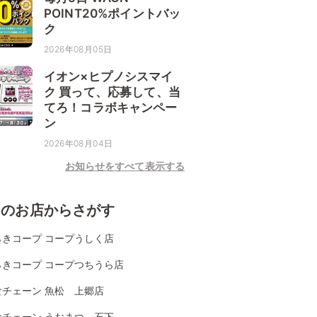
POINT20%ポイントバッ
ク
2026年08月05日
イオン×ヒプノシスマイ
ク 買って、応募して、当
てろ！コラボキャンペー
ン
2026年08月04日
お知らせをすべて表示する
くのお店からさがす
らきコープ コープうしく店
らきコープ コープつちうら店
食チェーン 魚松 上郷店
食チェーン うおまつ 石下