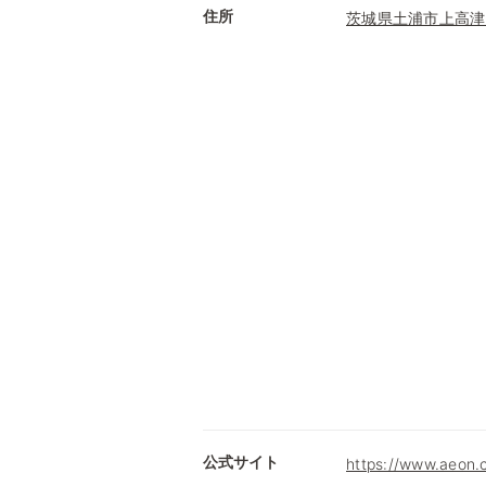
住所
茨城県土浦市上高津
公式サイト
https://www.ae