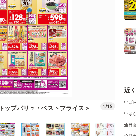
近
いば
1/15
＜トップバリュ・ベストプライス＞
いば
全日
全日