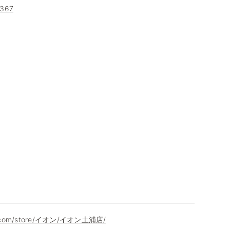
367
on.com/store/イオン/イオン土浦店/