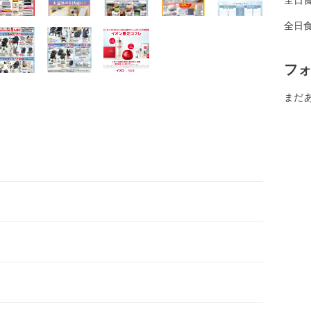
全日
フ
まだ