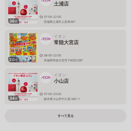
土浦店
07:00-22:00
36
枚
茨城県土浦市上高津367
イオン
常陸大宮店
08:00-22:00
20
枚
茨城県常陸大宮市下村田2387
イオン
小山店
07:00-23:00
34
枚
栃木県小山市中久喜1467-1
すべて見る