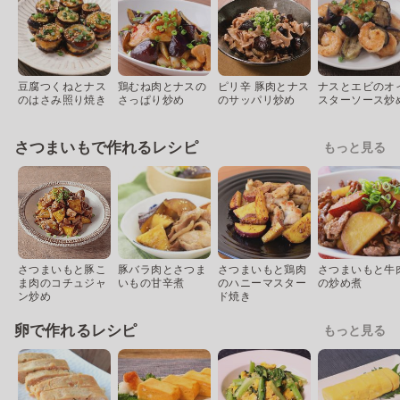
豆腐つくねとナス
鶏むね肉とナスの
ピリ辛 豚肉とナス
ナスとエビのオ
のはさみ照り焼き
さっぱり炒め
のサッパリ炒め
スターソース炒
さつまいもで作れるレシピ
もっと見る
さつまいもと豚こ
豚バラ肉とさつま
さつまいもと鶏肉
さつまいもと牛
ま肉のコチュジャ
いもの甘辛煮
のハニーマスター
の炒め煮
ン炒め
ド焼き
卵で作れるレシピ
もっと見る