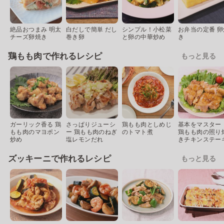
絶品おつまみ 明太
白だしで簡単 だし
シンプル！小松菜
お弁当の定番 卵
チーズ卵焼き
巻き卵
と卵の中華炒め
き
鶏もも肉で作れるレシピ
もっと見る
ガーリック香る 鶏
さっぱりジューシ
鶏もも肉としめじ
基本をマスター
もも肉のマヨポン
ー 鶏もも肉のねぎ
のトマト煮
鶏もも肉の照り
炒め
塩レモンだれ
きチキンステー
ズッキーニで作れるレシピ
もっと見る