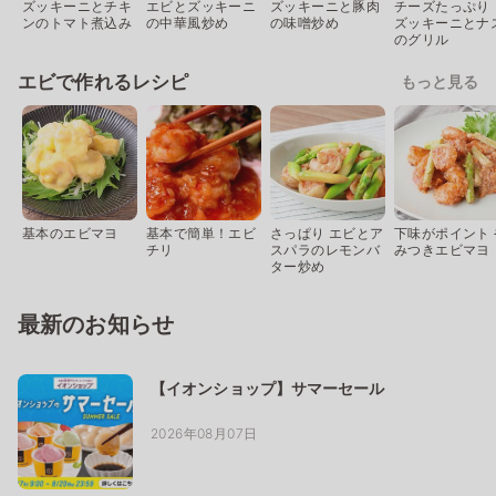
ズッキーニとチキ
エビとズッキーニ
ズッキーニと豚肉
チーズたっぷり
ンのトマト煮込み
の中華風炒め
の味噌炒め
ズッキーニとナ
のグリル
エビで作れるレシピ
もっと見る
基本のエビマヨ
基本で簡単！エビ
さっぱり エビとア
下味がポイント 
チリ
スパラのレモンバ
みつきエビマヨ
ター炒め
最新のお知らせ
【イオンショップ】サマーセール
2026年08月07日