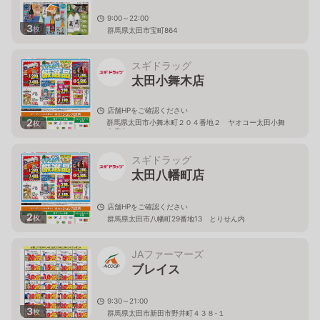
9:00～22:00
3
枚
群馬県太田市宝町864
スギドラッグ
太田小舞木店
店舗HPをご確認ください
2
群馬県太田市小舞木町２０４番地２ ヤオコー太田小舞
枚
木店内
スギドラッグ
太田八幡町店
店舗HPをご確認ください
2
枚
群馬県太田市八幡町29番地13 とりせん内
JAファーマーズ
ブレイス
9:30～21:00
3
枚
群馬県太田市新田市野井町４３８-１