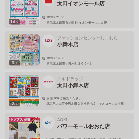
太田イオンモール店
10:00-21:00
14
枚
群馬県太田市石原町81 イオンモール太田1F
ファッションセンターしまむら
小舞木店
10:00-19:00
3
枚
群馬県太田市小舞木町２０５−１
スギドラッグ
太田小舞木店
店舗HPをご確認ください
2
群馬県太田市小舞木町２０４番地２ ヤオコー太田小舞
枚
木店内
AOKI
パワーモールおおた店