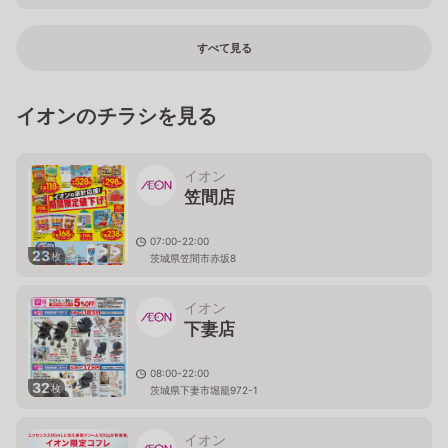
すべて見る
イオンのチラシを見る
イオン
笠間店
07:00-22:00
23
枚
茨城県笠間市赤坂8
イオン
下妻店
08:00-22:00
32
枚
茨城県下妻市堀籠972-1
イオン