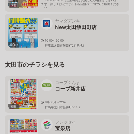
10:00～20:00（営業時間が変更となる場合がございま
す。詳しくは公式サイト各店舗ページにてご確認くださ
7
枚
い。）
群馬県太田市飯塚町658-1
ヤマダデンキ
New太田飯田町店
10:00～20:00
40
枚
群馬県太田市飯田町211番地1
太田市のチラシを見る
コープぐんま
コープ新井店
9時30分～22時
6
枚
群馬県太田市新井町533-2
フレッセイ
宝泉店