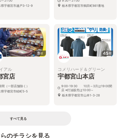
30～21:00
9:30～21:00
県宇都宮市越戸3-12-9
栃木県宇都宮市鶴田町861番地
8
45
枚
枚
イアル
コメリハード＆グリーン
都宮店
宇都宮山本店
4時間（一部店舗除く）
9:00-19:30 10月～3月は19:00閉
店 ※灯油販売は10:00～
木県宇都宮市睦町5-5
栃木県宇都宮市山本1-3-28
すべて見る
むらのチラシを見る