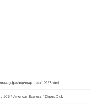
ura.gr.jp/shop/map_detail_0157.html
 / JCB / American Express / Diners Club