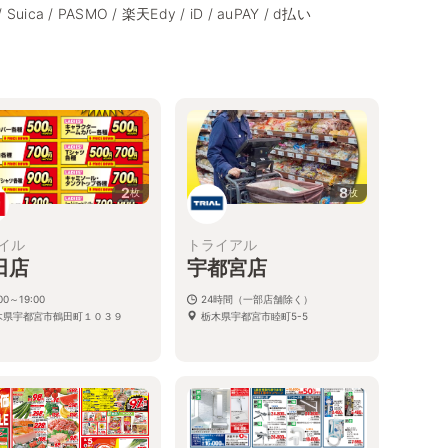
/ Suica / PASMO / 楽天Edy / iD / auPAY / d払い
2
8
枚
枚
イル
トライアル
田店
宇都宮店
00～19:00
24時間（一部店舗除く）
木県宇都宮市鶴田町１０３９
栃木県宇都宮市睦町5-5