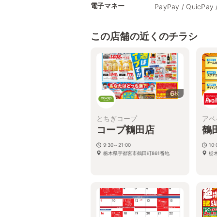
電子マネー
PayPay / QuicPay 
この店舗の近くのチラシ
6
枚
とちぎコープ
アベ
コープ鶴田店
鶴
9:30～21:00
10:
栃木県宇都宮市鶴田町861番地
栃