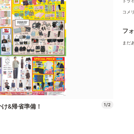
トライ
コメ
フ
まだ
1/2
かけ&帰省準備！