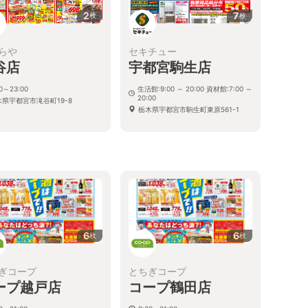
2
7
枚
枚
らや
セキチュー
谷店
宇都宮駒生店
30～23:00
生活館:9:00 ～ 20:00 資材館:7:00 ～
20:00
木県宇都宮市滝谷町19-8
栃木県宇都宮市駒生町東原561-1
6
6
枚
枚
ぎコープ
とちぎコープ
ープ越戸店
コープ鶴田店