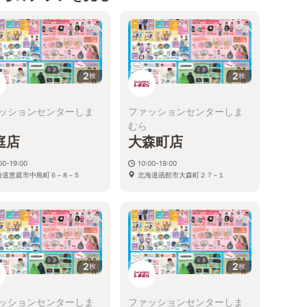
2
2
枚
枚
ッションセンターしま
ファッションセンターしま
むら
庭店
大森町店
00-19:00
10:00-19:00
海道恵庭市中島町６−８−５
北海道函館市大森町２７−１
2
2
枚
枚
ッションセンターしま
ファッションセンターしま