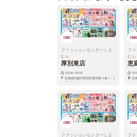
2
枚
ファッションセンターしま
ファ
むら
むら
厚別東店
恵
10:00-19:00
10:
北海道札幌市厚別区厚別東５条７−１
北
２−１０
2
枚
ファッションセンターしま
ファ