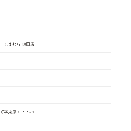
ーしまむら 鶴田店
町字東原７２２−１