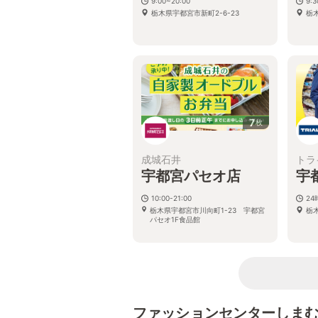
9:00~20:00
9:
栃木県宇都宮市新町2-6-23
栃木
7
枚
成城石井
トラ
宇都宮パセオ店
宇
10:00-21:00
2
栃木県宇都宮市川向町1-23 宇都宮
栃
パセオ1F食品館
ファッションセンターしま