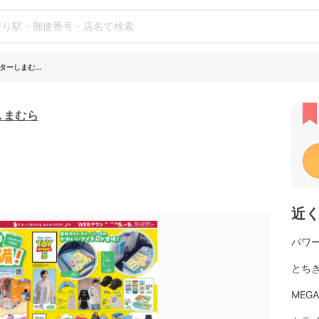
ーしまむ...
しまむら
近
パワー
とち
MEG