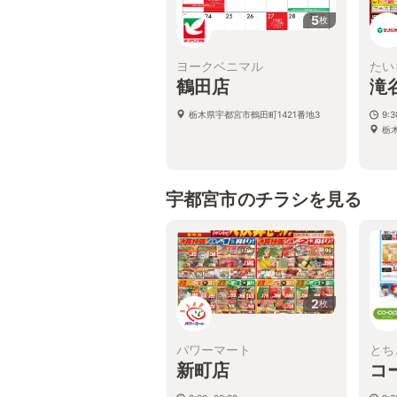
5
枚
ヨークベニマル
たい
鶴田店
滝
栃木県宇都宮市鶴田町1421番地3
9:
栃
宇都宮市のチラシを見る
2
枚
パワーマート
とち
新町店
コ