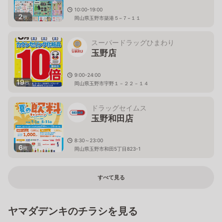
10:00-19:00
2
枚
岡山県玉野市築港５−７−１１
スーパードラッグひまわり
玉野店
9:00-24:00
19
枚
岡山県玉野市宇野１－２２－１４
ドラッグセイムス
玉野和田店
8:30～23:00
6
枚
岡山県玉野市和田5丁目823-1
すべて見る
ヤマダデンキのチラシを見る