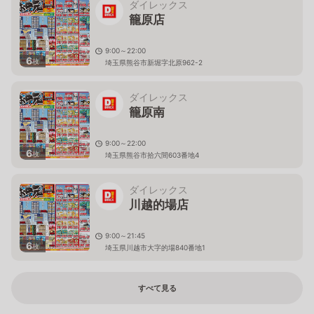
ダイレックス
籠原店
9:00～22:00
6
枚
埼玉県熊谷市新堀字北原962-2
ダイレックス
籠原南
9:00～22:00
6
枚
埼玉県熊谷市拾六間603番地4
ダイレックス
川越的場店
9:00～21:45
6
枚
埼玉県川越市大字的場840番地1
すべて見る