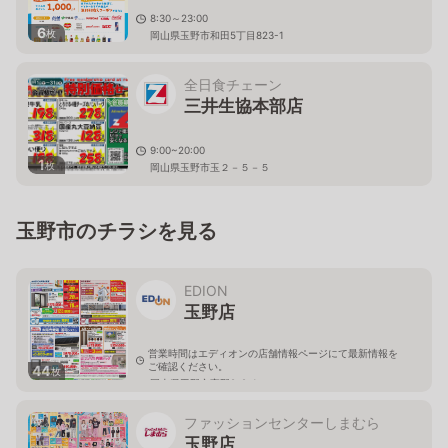
8:30～23:00
6
枚
岡山県玉野市和田5丁目823-1
全日食チェーン
三井生協本部店
9:00~20:00
1
枚
岡山県玉野市玉２－５－５
玉野市のチラシを見る
EDION
玉野店
営業時間はエディオンの店舗情報ページにて最新情報を
ご確認ください。
44
枚
岡山県玉野市宇野8-2-1
ファッションセンターしまむら
玉野店