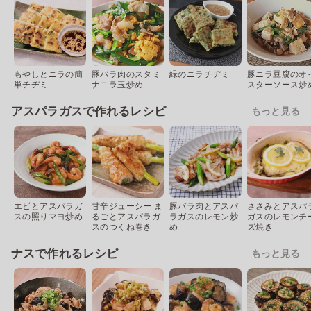
もやしとニラの簡
豚バラ肉のスタミ
緑のニラチヂミ
豚ニラ豆腐のオ
単チヂミ
ナニラ玉炒め
スターソース炒
アスパラガスで作れるレシピ
もっと見る
エビとアスパラガ
甘辛ジューシー ま
豚バラ肉とアスパ
ささみとアスパ
スの照りマヨ炒め
るごとアスパラガ
ラガスのレモン炒
ガスのレモンチ
スのつくね巻き
め
ズ焼き
ナスで作れるレシピ
もっと見る