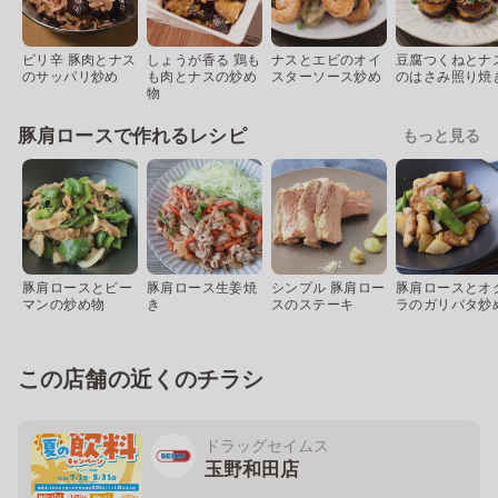
ピリ辛 豚肉とナス
しょうが香る 鶏も
ナスとエビのオイ
豆腐つくねとナ
のサッパリ炒め
も肉とナスの炒め
スターソース炒め
のはさみ照り焼
物
豚肩ロースで作れるレシピ
もっと見る
豚肩ロースとピー
豚肩ロース生姜焼
シンプル 豚肩ロー
豚肩ロースとオ
マンの炒め物
き
スのステーキ
ラのガリバタ炒
この店舗の近くのチラシ
ドラッグセイムス
玉野和田店