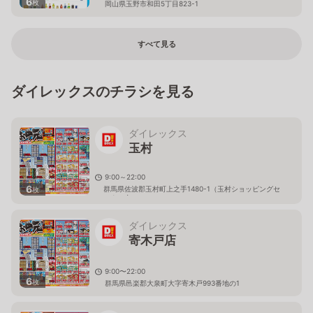
6
枚
岡山県玉野市和田5丁目823-1
すべて見る
ダイレックスのチラシを見る
ダイレックス
玉村
9:00～22:00
6
群馬県佐波郡玉村町上之手1480-1（玉村ショッピングセ
枚
ンター内）
ダイレックス
寄木戸店
9:00〜22:00
6
枚
群馬県邑楽郡大泉町大字寄木戸993番地の1