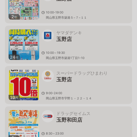
10:00-19:00
2
枚
岡山県玉野市築港５−７−１１
ヤマダデンキ
玉野店
10:00～19:30
24
枚
岡山県玉野市築港1丁目1-10
スーパードラッグひまわり
玉野店
9:00-24:00
19
枚
岡山県玉野市宇野１－２２－１４
ドラッグセイムス
玉野和田店
8:30～23:00