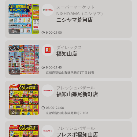
スーパーマーケット
NISHIYAMA（ニシヤマ）
ニシヤマ荒河店
4
枚
9:00-21:00
京都府福知山市荒河東町133
ダイレックス
福知山店
9:00-21:45
6
枚
京都府福知山市篠尾新町3丁目89番
フレッシュバザール
福知山篠尾新町店
08:00-24:00
2
枚
京都府福知山市篠尾新町2-103
フレッシュバザール
フレスポ福知山店