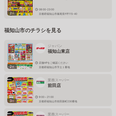
08:00-23:00
2
枚
京都府福知山市篠尾長ｹ坪115-40
福知山市のチラシを見る
ジャパン
福知山東店
店舗HPをご確認ください
2
枚
京都府福知山市字土１番地
業務スーパー
前田店
9:00～21:00
3
枚
京都府福知山市前田新町230番地
業務スーパー