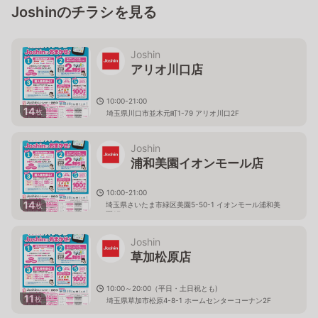
Joshinのチラシを見る
Joshin
アリオ川口店
10:00-21:00
14
枚
埼玉県川口市並木元町1-79 アリオ川口2F
Joshin
浦和美園イオンモール店
10:00-21:00
14
埼玉県さいたま市緑区美園5-50-1 イオンモール浦和美
枚
園1F
Joshin
草加松原店
10:00～20:00（平日・土日祝とも)
11
枚
埼玉県草加市松原4-8-1 ホームセンターコーナン2F