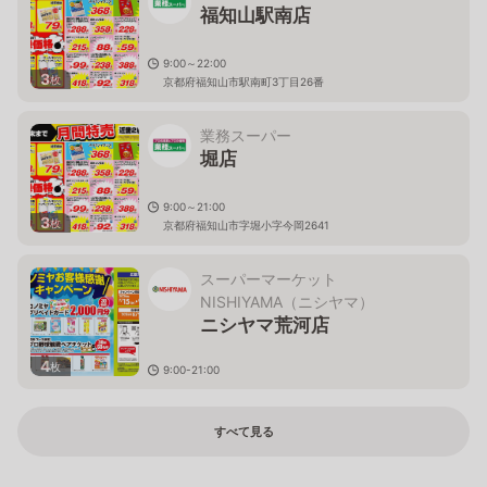
福知山駅南店
9:00～22:00
3
枚
京都府福知山市駅南町3丁目26番
業務スーパー
堀店
9:00～21:00
3
枚
京都府福知山市字堀小字今岡2641
スーパーマーケット
NISHIYAMA（ニシヤマ）
ニシヤマ荒河店
4
枚
9:00-21:00
京都府福知山市荒河東町133
すべて見る