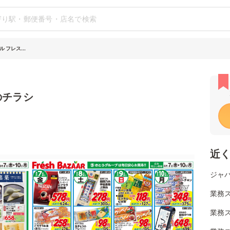
 フレス...
のチラシ
近
ジャパ
業務ス
業務