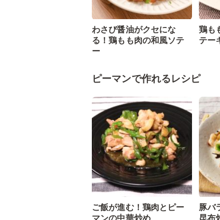
わさび醤油がクセにな
鶏も
る！鶏もも肉の和風ソテ
テー
ー
ピーマンで作れるレシピ
ご飯が進む！鶏肉とピー
豚バ
マンの中華炒め
昆布