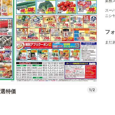
業務ス
スーパ
ニシ
フ
まだ
1/2
厳選特価