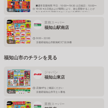
■通常営業時間 平日：10:00〜19:30 土日祝日：10:00〜
19:30 ※土日祝および期間により、急な変動することが
8
枚
ありますので 詳細はホームページを確認ください
京都府福知山市駅南町三丁目137番
業務スーパー
福知山駅南店
9:00～22:00
3
枚
京都府福知山市駅南町3丁目26番
福知山市のチラシを見る
ジャパン
福知山東店
店舗HPをご確認ください
2
枚
京都府福知山市字土１番地
業務スーパー