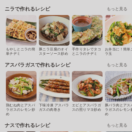
ニラで作れるレシピ
もっと見る
もやしとニラの簡
豚ニラ豆腐のオイ
手作りタレでタコ
お弁当に！簡単
単チヂミ
スターソース炒め
とニラのチヂミ
ラ玉
アスパラガスで作れるレシピ
もっと見る
鶏むね肉とアスパ
下味冷凍 アスパラ
エビとアスパラガ
豚バラ肉とアス
ラガスのレモン炒
ガスの肉巻き
スの照りマヨ炒め
ラガスのレモン
め
め
ナスで作れるレシピ
もっと見る