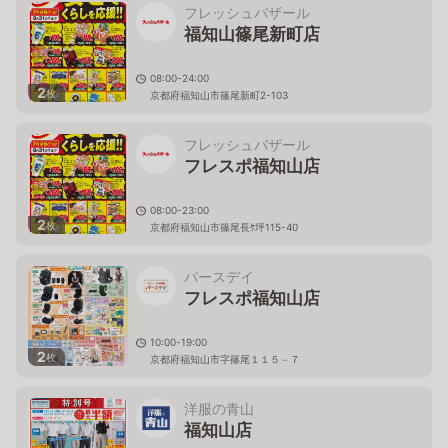
フレッシュバザール
福知山篠尾新町店
08:00-24:00
2
枚
京都府福知山市篠尾新町2-103
フレッシュバザール
フレスポ福知山店
08:00-23:00
2
枚
京都府福知山市篠尾長ｹ坪115-40
バースデイ
フレスポ福知山店
10:00-19:00
2
枚
京都府福知山市字篠尾１１５－７
洋服の青山
福知山店