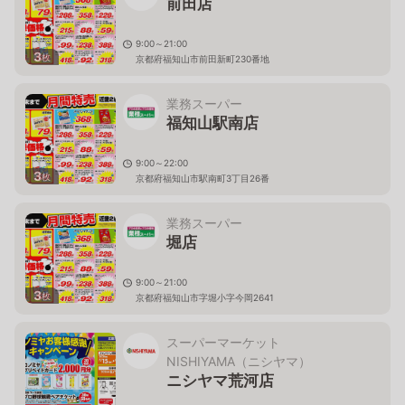
前田店
9:00～21:00
3
枚
京都府福知山市前田新町230番地
業務スーパー
福知山駅南店
9:00～22:00
3
枚
京都府福知山市駅南町3丁目26番
業務スーパー
堀店
9:00～21:00
3
枚
京都府福知山市字堀小字今岡2641
スーパーマーケット
NISHIYAMA（ニシヤマ）
ニシヤマ荒河店