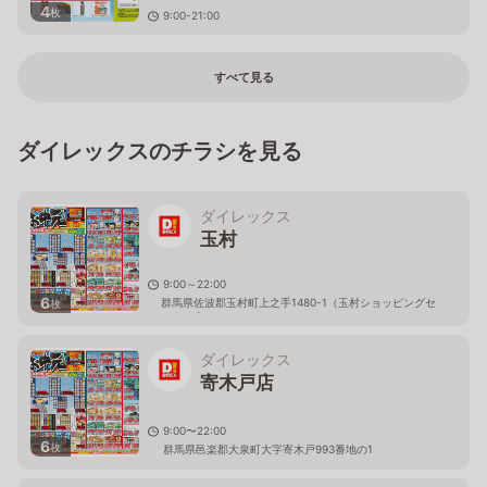
4
枚
9:00-21:00
京都府福知山市荒河東町133
すべて見る
ダイレックスのチラシを見る
ダイレックス
玉村
9:00～22:00
6
群馬県佐波郡玉村町上之手1480-1（玉村ショッピングセ
枚
ンター内）
ダイレックス
寄木戸店
9:00〜22:00
6
枚
群馬県邑楽郡大泉町大字寄木戸993番地の1