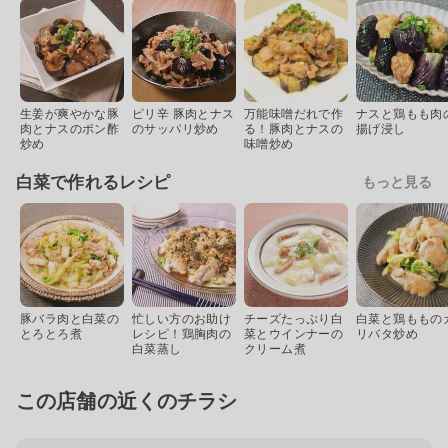
生姜が爽やかな豚
ピリ辛 豚肉とナス
万能味噌だれで作
ナスと鶏もも肉
肉とナスのポン酢
のサッパリ炒め
る！豚肉とナスの
揚げ浸し
炒め
味噌炒め
白菜で作れるレシピ
もっと見る
豚バラ肉と白菜の
忙しい方のお助け
チーズたっぷり白
白菜と鶏ももの
とろとろ煮
レシピ！鶏胸肉の
菜とウインナーの
リバタ炒め
白菜蒸し
クリーム煮
この店舗の近くのチラシ