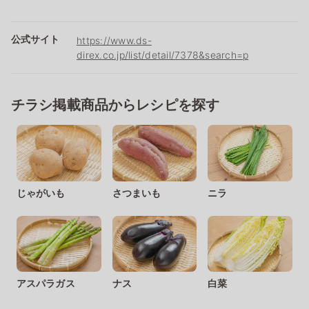
公式サイト
https://www.ds-
direx.co.jp/list/detail/7378&search=p
チラシ掲載商品からレシピを探す
じゃがいも
さつまいも
ニラ
アスパラガス
ナス
白菜