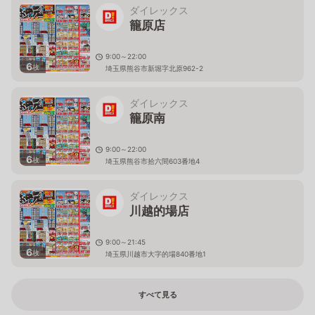
ダイレックス
籠原店
9:00～22:00
6
枚
埼玉県熊谷市新堀字北原962-2
ダイレックス
籠原南
9:00～22:00
6
枚
埼玉県熊谷市拾六間603番地4
ダイレックス
川越的場店
9:00～21:45
6
枚
埼玉県川越市大字的場840番地1
すべて見る