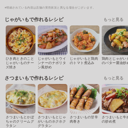
※明細されている内容は店舗の実売状況と異なる場合がございます。
じゃがいもで作れるレシピ
もっと見る
ひき肉ときのこと
じゃがいもとウイ
じゃがいもと鶏肉
鶏肉とじゃがい
じゃがいものチー
ンナーのナポリタ
のトマト煮込み
のバター醤油炒
ズ焼き
ン風炒め
さつまいもで作れるレシピ
もっと見る
さつまいもとかぼ
さつまいもとじゃ
さつまいもの甘辛
さつまいもと牛
ちゃのクリームグ
がいものホクホク
肉巻き
の炒め煮
ラタン
グラタン