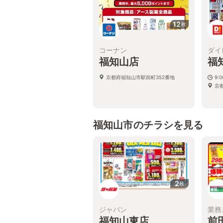
12
枚
コーナン
ダイ
福知山店
福
京都府福知山市駅前町352番地
9:0
京
福知山市のチラシを見る
2
枚
ジャパン
業務
福知山東店
前