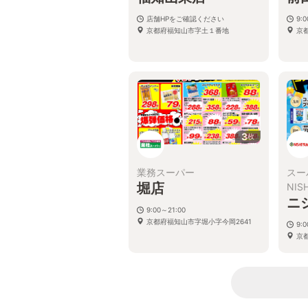
店舗HPをご確認ください
9:
京都府福知山市字土１番地
京
3
枚
業務スーパー
スー
堀店
NI
ニ
9:00～21:00
京都府福知山市字堀小字今岡2641
9:0
京