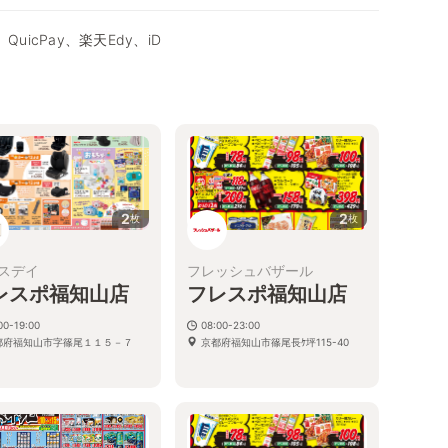
QuicPay、楽天Edy、iD
2
2
枚
枚
スデイ
フレッシュバザール
レスポ福知山店
フレスポ福知山店
00-19:00
08:00-23:00
都府福知山市字篠尾１１５－７
京都府福知山市篠尾長ｹ坪115-40