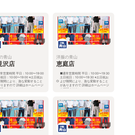
8
8
枚
枚
の青山
洋服の青山
見沢店
恵庭店
常営業時間 平日：10:00〜19:00
■通常営業時間 平日：10:00〜19:30
祝日：10:00〜19:00 ※土日祝お
土日祝日：10:00〜19:30 ※土日祝お
び期間により、急な変動すること
よび期間により、急な変動すること
ありますので 詳細はホームページ
がありますので 詳細はホームページ
確認ください
を確認ください
海道岩見沢市大和二条八丁目6番地
北海道恵庭市黄金南六丁目10番地の
5
8
8
枚
枚