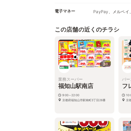
電子マネー
PayPay、メルペイ、
この店舗の近くのチラシ
3
枚
業務スーパー
バー
福知山駅南店
フ
9:00～22:00
10:
京都府福知山市駅南町3丁目26番
京