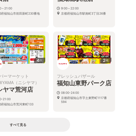
00～21:00
9:00～22:00
都府福知山市前田新町230番地
京都府福知山市駅南町3丁目26番
4
2
枚
枚
パーマーケット
フレッシュバザール
福知山東野パーク店
SHIYAMA（ニシヤマ）
シヤマ荒河店
08:00-24:00
京都府福知山市字土東野町1117番
0-21:00
594
都府福知山市荒河東町133
すべて見る