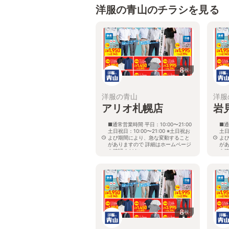
洋服の青山のチラシを見る
8
枚
洋服の青山
洋服
アリオ札幌店
岩
■通常営業時間 平日：10:00〜21:00
■通
土日祝日：10:00〜21:00 ※土日祝お
土日
よび期間により、急な変動すること
よ
がありますので 詳細はホームページ
が
を確認ください
を
北海道札幌市東区北七条東九丁目2番
北
20号 アリオ札幌３階
8
枚