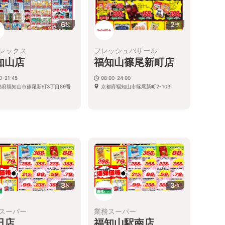
6
2
枚
枚
レックス
フレッシュバザール
知山店
福知山篠尾新町店
0-21:45
08:00-24:00
都府福知山市篠尾新町3丁目89番
京都府福知山市篠尾新町2-103
3
3
枚
枚
スーパー
業務スーパー
田店
福知山駅南店