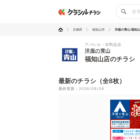
京都府
福知山市
洋服の青山 福知
アパレル・衣料品店
洋服の青山
福知山店のチラシ
最新のチラシ（全8枚）
最終更新：2026/08/06