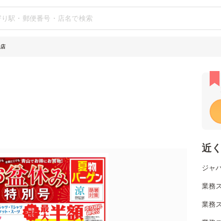
山店
近
ジャパ
業務ス
業務