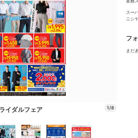
業務ス
スーパ
ニシ
フ
まだ
1/8
ブライダルフェア