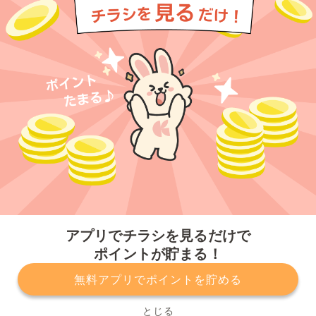
今すぐアプリをダウンロードする
アプリでチラシを見るだけで
ポイントが貯まる！
無料アプリでポイントを貯める
プライバシーポリシー
利用規約
運営会社
サービスに関してのお問い合わせ
チラシ掲載をお考えの方
とじる