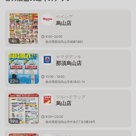
ベイシア
烏山店
9:00~20:00
4
枚
栃木県那須烏山市城東1880
ヤマダデンキ
那須烏山店
10:00～19:00
27
枚
栃木県那須烏山市表1832-14
ツルハドラッグ
烏山店
9:00〜22:00
19
枚
栃木県那須烏山市中央2丁目3番28号