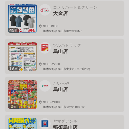
コメリハード＆グリーン
大金店
9:00-19:30
45
枚
栃木県那須烏山市田野倉165-1
ツルハドラッグ
烏山店
9:00〜22:00
19
枚
栃木県那須烏山市中央2丁目3番28号
たいらや
烏山店
9:00～21:00
2
枚
栃木県那須烏山市金井2-810-12
ヤマダデンキ
那須烏山店