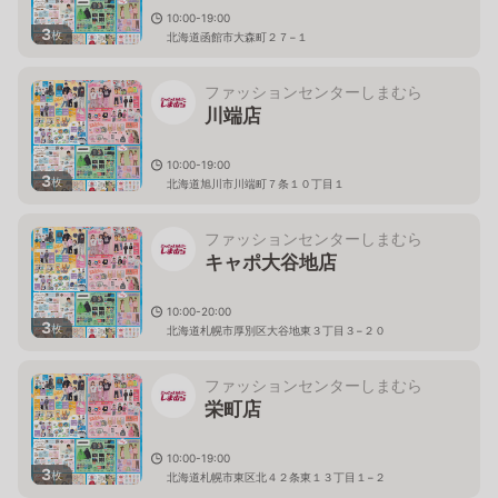
10:00-19:00
3
枚
北海道函館市大森町２７−１
ファッションセンターしまむら
川端店
10:00-19:00
3
枚
北海道旭川市川端町７条１０丁目１
ファッションセンターしまむら
キャポ大谷地店
10:00-20:00
3
枚
北海道札幌市厚別区大谷地東３丁目３−２０
ファッションセンターしまむら
栄町店
10:00-19:00
3
枚
北海道札幌市東区北４２条東１３丁目１−２