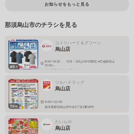
お知らせをもっと見る
那須烏山市のチラシを見る
コメリハード＆グリーン
烏山店
9:00-19:30 10月～3月は19:00閉店 ※灯油販売は
10:00～
45
枚
栃木県那須烏山市野上720-1
ツルハドラッグ
烏山店
9:00〜22:00
19
枚
栃木県那須烏山市中央2丁目3番28号
たいらや
烏山店