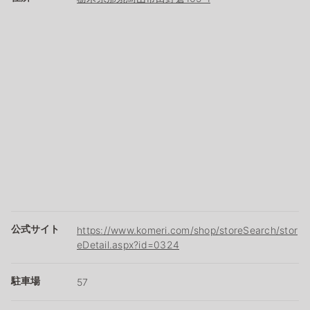
公式サイト
https://www.komeri.com/shop/storeSearch/stor
eDetail.aspx?id=0324
駐車場
57