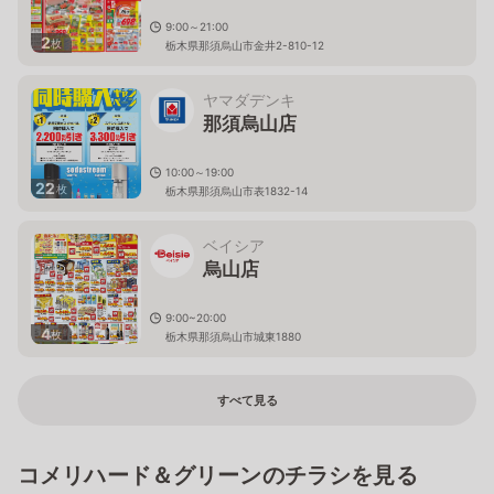
9:00～21:00
2
枚
栃木県那須烏山市金井2-810-12
ヤマダデンキ
那須烏山店
10:00～19:00
22
枚
栃木県那須烏山市表1832-14
ベイシア
烏山店
9:00~20:00
4
枚
栃木県那須烏山市城東1880
すべて見る
コメリハード＆グリーンのチラシを見る