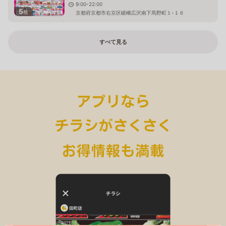
9:00-22:00
5
枚
京都府京都市右京区嵯峨広沢南下馬野町１-１６
すべて見る