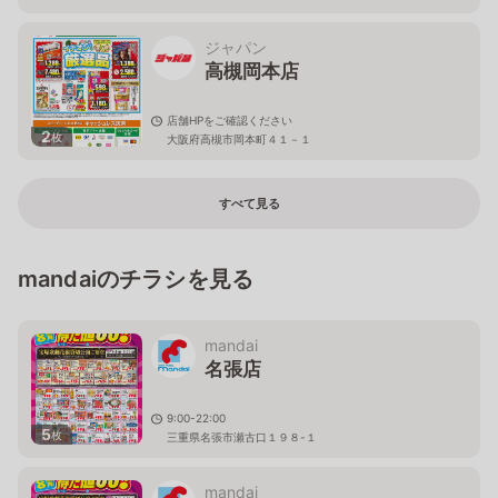
ジャパン
高槻岡本店
店舗HPをご確認ください
2
枚
大阪府高槻市岡本町４１－１
すべて見る
mandaiのチラシを見る
mandai
名張店
9:00-22:00
5
枚
三重県名張市瀬古口１９８-１
mandai