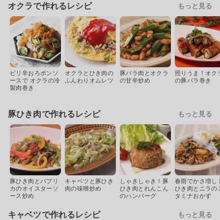
オクラで作れるレシピ
もっと見る
ピリ辛おろポンソ
オクラとひき肉の
豚バラ肉とオクラ
照りうま！オク
ースで オクラの冷
ふんわりオムレツ
の甘辛炒め
の豚バラ巻き
製肉巻き
豚ひき肉で作れるレシピ
もっと見る
豚ひき肉とパプリ
キャベツと豚ひき
しゃきしゃき！豚
春雨でかさ増し 
カのオイスターソ
肉の味噌炒め
ひき肉とれんこん
ひき肉とニラの
ース炒め
のハンバーグ
タミナおかず
キャベツで作れるレシピ
もっと見る