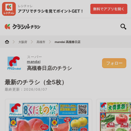
大阪府
高槻市
mandai 高槻春日店
スーパー
mandai
フォロー
高槻春日店のチラシ
最新のチラシ（全5枚）
最終更新：2026/08/07