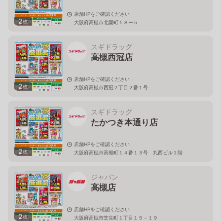
店舗HPをご確認ください
2
枚
大阪府高槻市北園町１８ー５
スギドラッグ
高槻西冠店
店舗HPをご確認ください
2
枚
大阪府高槻市西冠２丁目２番１号
スギドラッグ
たかつき本通り店
店舗HPをご確認ください
2
枚
大阪府高槻市高槻町１４番１３号 丸西ビル１階
ジャパン
高槻店
店舗HPをご確認ください
2
枚
大阪府高槻市芝生町１丁目１５－１９