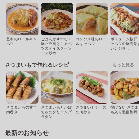
基本のロールキャ
ごはんがすすむ！
コンソメ味のロー
ボリューム抜群 
ベツ
豚バラ肉とキャベ
ルキャベツ
ャベツの豚肉巻
ツのオイスターソ
レンジ蒸し
ース炒め
さつまいもで作れるレシピ
もっと見る
さつまいもの甘辛
さつまいもとかぼ
さつまいもチーズ
揚げない さつま
肉巻き
ちゃのクリームグ
の肉巻き
も入り黒酢酢鶏
ラタン
最新のお知らせ