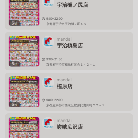
宇治樋ノ尻店
9:00-22:00
5
枚
京都府宇治市宇治樋ノ尻４８
mandai
宇治槙島店
9:00-21:50
5
枚
京都府宇治市槇島町落合１４２－１
mandai
樫原店
9:00-22:00
5
枚
京都府京都市西京区樫原比恵田町２２－１
mandai
嵯峨広沢店