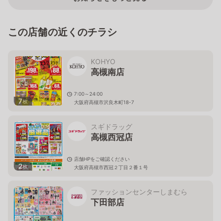
この店舗の近くのチラシ
KOHYO
高槻南店
7:00～24:00
7
枚
大阪府高槻市沢良木町18-7
スギドラッグ
高槻西冠店
店舗HPをご確認ください
2
枚
大阪府高槻市西冠２丁目２番１号
ファッションセンターしまむら
下田部店