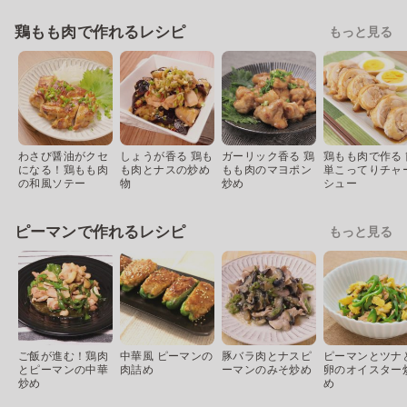
鶏もも肉で作れるレシピ
もっと見る
わさび醤油がクセ
しょうが香る 鶏も
ガーリック香る 鶏
鶏もも肉で作る 
になる！鶏もも肉
も肉とナスの炒め
もも肉のマヨポン
単こってりチャ
の和風ソテー
物
炒め
シュー
ピーマンで作れるレシピ
もっと見る
ご飯が進む！鶏肉
中華風 ピーマンの
豚バラ肉とナスピ
ピーマンとツナ
とピーマンの中華
肉詰め
ーマンのみそ炒め
卵のオイスター
炒め
め