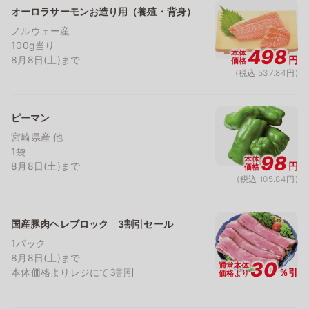
オーロラサーモンお造り用（養殖・背身）
ノルウェー産
100g当り
498
本体
8月8日(土)まで
円
価格
(税込 537.84円)
ピーマン
宮崎県産 他
1袋
98
本体
8月8日(土)まで
円
価格
(税込 105.84円)
国産豚肉ヘレブロック 3割引セール
1パック
8月8日(土)まで
30
通常本体
本体価格よりレジにて3割引
％引
価格より