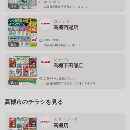
10:00-19:00
3
枚
大阪府高槻市下田部町１−３３−１
コノミヤ
高槻西冠店
9:00 -21:00
6
枚
大阪府高槻市西冠3丁目1-３
ジャパン
高槻下田部店
店舗HPをご確認ください
2
枚
大阪府高槻市下田部町１丁目２９番１号
高槻市のチラシを見る
スギドラッグ
高槻店