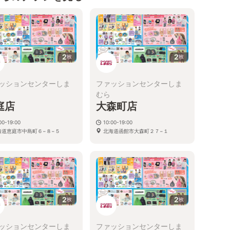
2
2
枚
枚
ッションセンターしま
ファッションセンターしま
むら
庭店
大森町店
00-19:00
10:00-19:00
海道恵庭市中島町６−８−５
北海道函館市大森町２７−１
2
2
枚
枚
ッションセンターしま
ファッションセンターしま