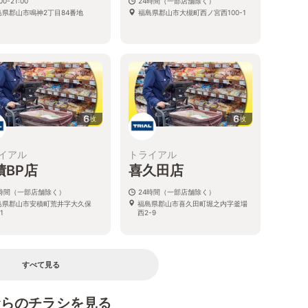
00-21:00
24時間（一部店舗除く）
島県郡山市鳴神2丁目84番地
福島県郡山市大槻町西ノ宮西100-1
6
6
枚
枚
イアル
トライアル
積BP店
喜久田店
4時間（一部店舗除く）
24時間（一部店舗除く）
島県郡山市安積町荒井字大久保
福島県郡山市喜久田町堀之内字釜場
1
西2-9
すべて見る
むらのチラシを見る