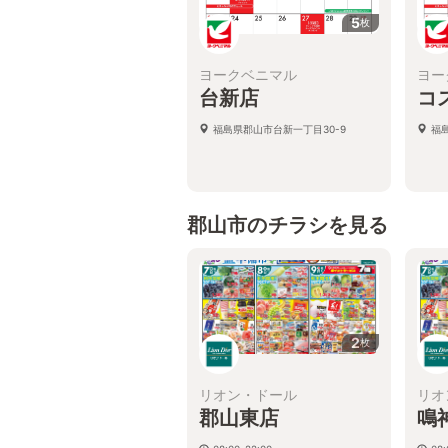
5
枚
ヨークベニマル
ヨー
台新店
コ
福島県郡山市台新一丁目30-9
福
郡山市のチラシを見る
2
枚
リオン・ドール
リオ
郡山東店
鳴