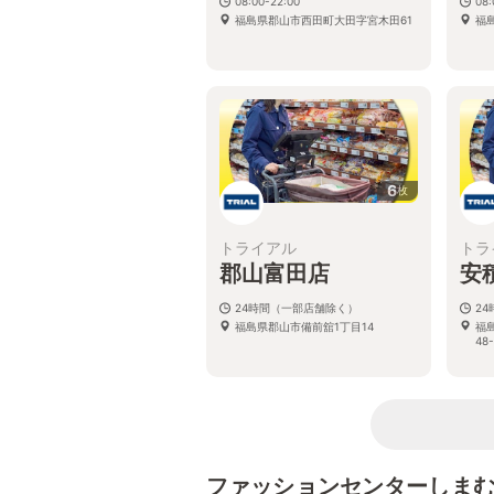
08:00-22:00
08:
福島県郡山市西田町大田字宮木田61
福
6
枚
トライアル
トラ
郡山富田店
安
24時間（一部店舗除く）
2
福島県郡山市備前舘1丁目14
福
48-
ファッションセンターしま