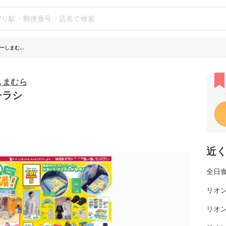
しまむ...
しまむら
チラシ
近
全日
リオ
リオン