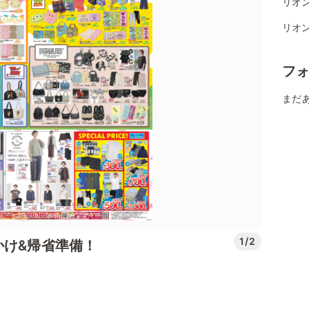
リオ
リオ
フ
まだ
1/2
かけ&帰省準備！