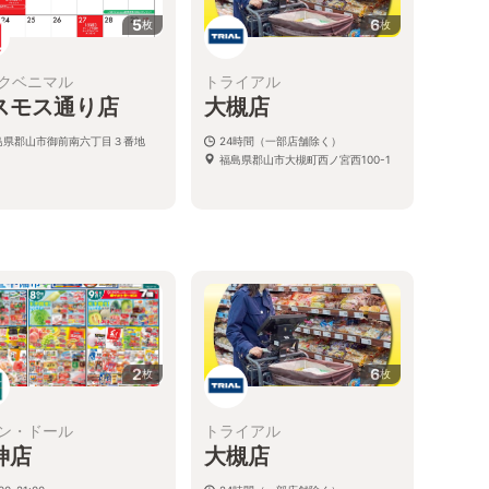
5
6
枚
枚
クベニマル
トライアル
スモス通り店
大槻店
島県郡山市御前南六丁目３番地
24時間（一部店舗除く）
福島県郡山市大槻町西ノ宮西100-1
2
6
枚
枚
ン・ドール
トライアル
神店
大槻店