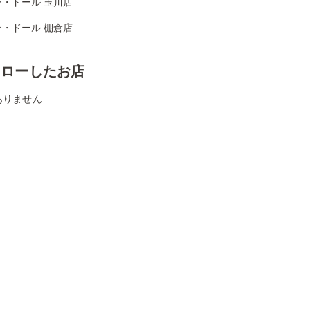
ン・ドール 玉川店
ン・ドール 棚倉店
ォローしたお店
ありません