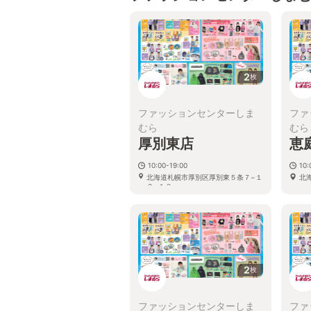
2
枚
ファッションセンターしま
ファ
むら
むら
厚別東店
恵
10:00-19:00
10:
北海道札幌市厚別区厚別東５条７−１
北
２−１０
2
枚
ファッションセンターしま
ファ