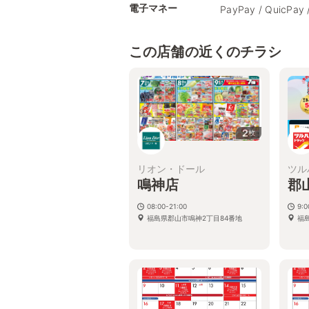
電子マネー
PayPay / QuicPay 
この店舗の近くのチラシ
2
枚
リオン・ドール
ツル
鳴神店
郡
08:00-21:00
9:
福島県郡山市鳴神2丁目84番地
福島