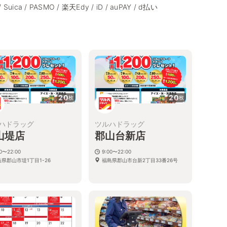
/ Suica / PASMO / 楽天Edy / iD / auPAY / d払い
20
20
枚
枚
ハドラッグ
ツルハドラッグ
山堤店
郡山台新店
00〜22:00
9:00〜22:00
県郡山市堤1丁目1-26
福島県郡山市台新2丁目33番26号