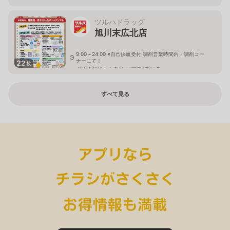
ツルハドラッグ
旭川末広北店
9:00～24:00 ※自己採血受付:調剤営業時間内・調剤コー
ナーにて！
22
枚
北海道旭川市末広1条10丁目1番20号
すべて見る