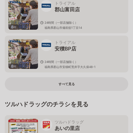
トライアル
郡山富田店
24時間（一部店舗除く）
8
枚
福島県郡山市備前舘1丁目14
トライアル
安積BP店
24時間（一部店舗除く）
8
枚
福島県郡山市安積町荒井字大久保48-1
すべて見る
ツルハドラッグのチラシを見る
ツルハドラッグ
あいの里店