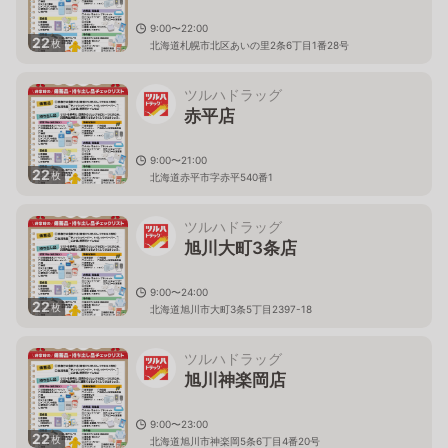
9:00〜22:00
22
枚
北海道札幌市北区あいの里2条6丁目1番28号
ツルハドラッグ
赤平店
9:00〜21:00
22
枚
北海道赤平市字赤平540番1
ツルハドラッグ
旭川大町3条店
9:00〜24:00
22
枚
北海道旭川市大町3条5丁目2397-18
ツルハドラッグ
旭川神楽岡店
9:00〜23:00
22
枚
北海道旭川市神楽岡5条6丁目4番20号