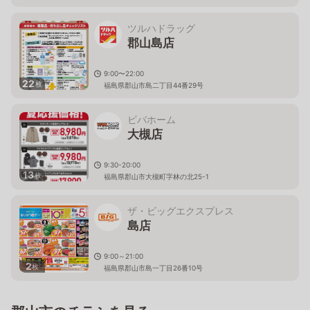
ツルハドラッグ
郡山島店
9:00〜22:00
22
枚
福島県郡山市島二丁目44番29号
ビバホーム
大槻店
9:30-20:00
13
枚
福島県郡山市大槻町字林の北25-1
ザ・ビッグエクスプレス
島店
9:00～21:00
2
枚
福島県郡山市島一丁目26番10号