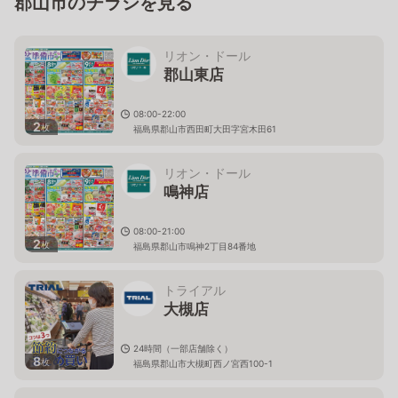
郡山市のチラシを見る
リオン・ドール
郡山東店
08:00-22:00
2
枚
福島県郡山市西田町大田字宮木田61
リオン・ドール
鳴神店
08:00-21:00
2
枚
福島県郡山市鳴神2丁目84番地
トライアル
大槻店
24時間（一部店舗除く）
8
枚
福島県郡山市大槻町西ノ宮西100-1